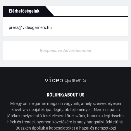
Elérhetőségeink
press@videogamers.hu
Responsive Advertisement
RÓLUNK/ABOUT US
Mi egy online gamer magazin vagyunk, amely szenvedélyesen
követi a videojáték-ipar legújabb fejleményeit. Nem csupán a
játékok mélyreható tesztelésére törekszünk, hanem a legfrissebb
hírek és trendek nyomon követésére is nagy hangsúlyt fektetünk.
Büszkén ápoljuk a kapcsolatokat a hazai és nemzetközi