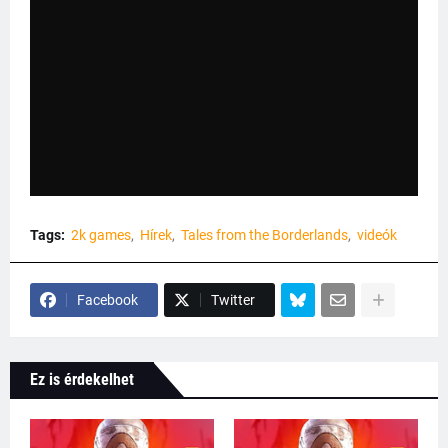
Tags:
2k games
Hírek
Tales from the Borderlands
videók
Facebook
Twitter
Ez is érdekelhet