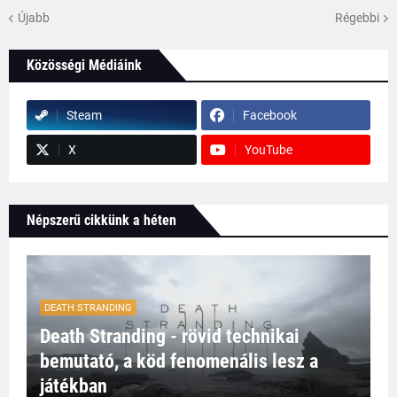
Újabb
Régebbi
Közösségi Médiáink
Steam
Facebook
X
YouTube
Népszerű cikkünk a héten
DEATH STRANDING
Death Stranding - rövid technikai
bemutató, a köd fenomenális lesz a
játékban