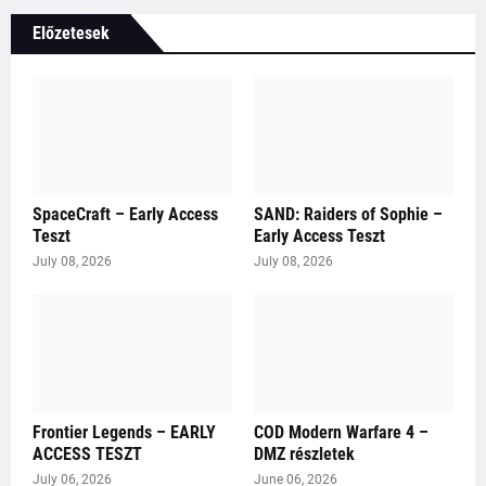
Előzetesek
SpaceCraft – Early Access
SAND: Raiders of Sophie –
Teszt
Early Access Teszt
July 08, 2026
July 08, 2026
Frontier Legends – EARLY
COD Modern Warfare 4 –
ACCESS TESZT
DMZ részletek
July 06, 2026
June 06, 2026