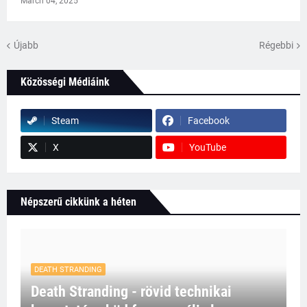
March 04, 2025
Újabb
Régebbi
Közösségi Médiáink
Steam
Facebook
X
YouTube
Népszerű cikkünk a héten
DEATH STRANDING
Death Stranding - rövid technikai