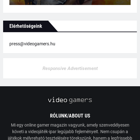
Elérhetőségeink
press@videogamers.hu
Responsive Advertisement
RÓLUNK/ABOUT US
Mi egy online gamer magazin vagyunk, amely szenvedélyesen
követi a videojáték-ipar legújabb fejleményeit. Nem csupán a
játékok mélyreható tesztelésére törekszünk, hanem a legfrissebb