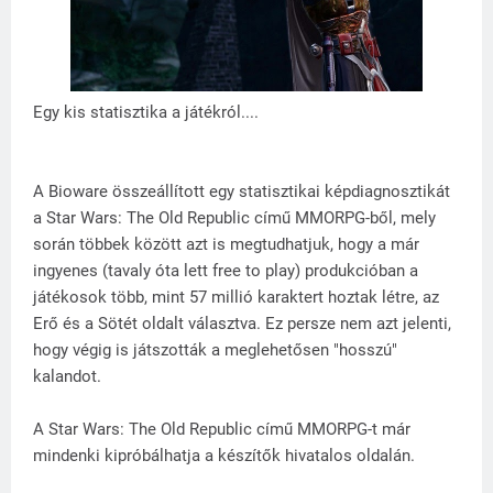
Egy kis statisztika a játékról....
A Bioware összeállított egy statisztikai képdiagnosztikát
a Star Wars: The Old Republic című MMORPG-ből, mely
során többek között azt is megtudhatjuk, hogy a már
ingyenes (tavaly óta lett free to play) produkcióban a
játékosok több, mint 57 millió karaktert hoztak létre, az
Erő és a Sötét oldalt választva. Ez persze nem azt jelenti,
hogy végig is játszották a meglehetősen "hosszú"
kalandot.
A Star Wars: The Old Republic című MMORPG-t már
mindenki kipróbálhatja a készítők hivatalos oldalán.