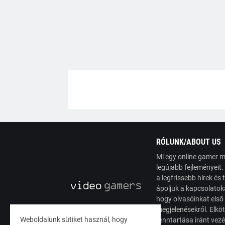
RÓLUNK/ABOUT US
Mi egy online gamer m
legújabb fejleményeit
a legfrissebb hírek é
ápoljuk a kapcsolatoka
hogy olvasóinkat első
megjelenésekről. Elköt
Weboldalunk sütiket használ, hogy
fenntartása iránt vez