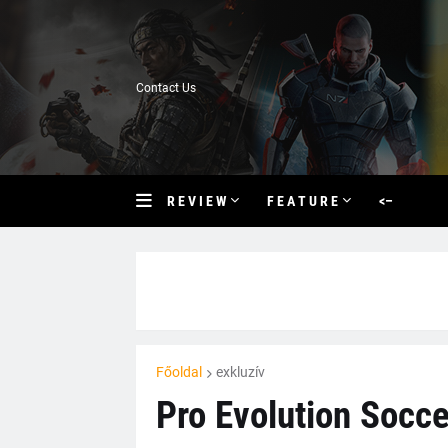
Contact Us
R E V I E W
F E A T U R E
<–
Főoldal
exkluzív
Pro Evolution Socce