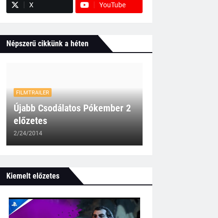
X
YouTube
Népszerű cikkünk a héten
FILMTRAILER
Újabb Csodálatos Pókember 2
előzetes
2/24/2014
Kiemelt előzetes