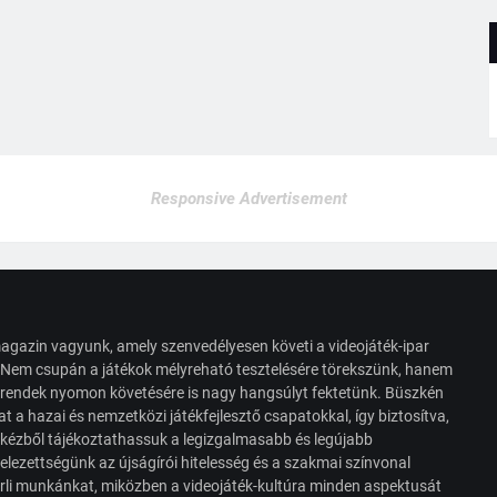
Responsive Advertisement
agazin vagyunk, amely szenvedélyesen követi a videojáték-ipar
. Nem csupán a játékok mélyreható tesztelésére törekszünk, hanem
s trendek nyomon követésére is nagy hangsúlyt fektetünk. Büszkén
t a hazai és nemzetközi játékfejlesztő csapatokkal, így biztosítva,
 kézből tájékoztathassuk a legizgalmasabb és legújabb
elezettségünk az újságírói hitelesség és a szakmai színvonal
érli munkánkat, miközben a videojáték-kultúra minden aspektusát