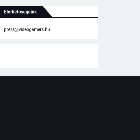
Elérhetőségeink
press@videogamers.hu