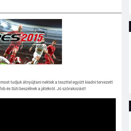
most tudjuk átnyújtani nektek a teszttel együtt kiadni tervezett
b és Süti beszélnek a játékról. Jó szórakozást!