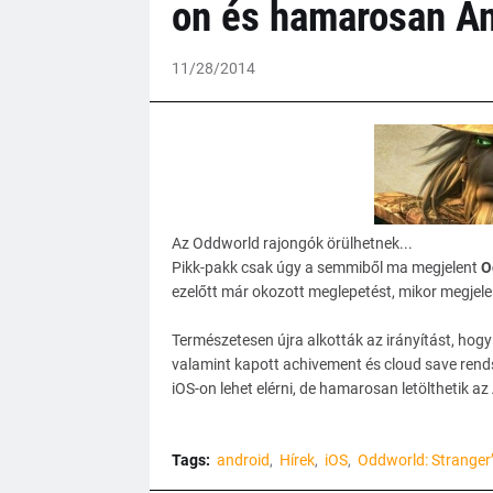
on és hamarosan An
11/28/2014
Az Oddworld rajongók örülhetnek...
Pikk-pakk csak úgy a semmiből ma megjelent
O
ezelőtt már okozott meglepetést, mikor megjelen
Természetesen újra alkották az irányítást, hog
valamint kapott achivement és cloud save rend
iOS-on lehet elérni, de hamarosan letölthetik az
Tags:
android
Hírek
iOS
Oddworld: Stranger