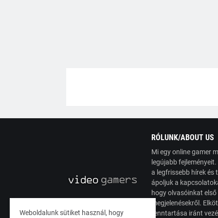
RÓLUNK/ABOUT US
Mi egy online gamer m
legújabb fejleményeit
a legfrissebb hírek é
ápoljuk a kapcsolatoka
hogy olvasóinkat első
megjelenésekről. Elköt
Weboldalunk sütiket használ, hogy
fenntartása iránt vez