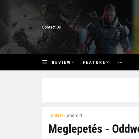
Contact Us
R E V I E W
F E A T U R E
<–
Főoldal
android
Meglepetés - Oddwor