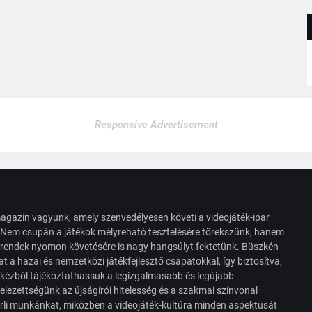
Responsive Advertisement
agazin vagyunk, amely szenvedélyesen követi a videojáték-ipar
. Nem csupán a játékok mélyreható tesztelésére törekszünk, hanem
s trendek nyomon követésére is nagy hangsúlyt fektetünk. Büszkén
t a hazai és nemzetközi játékfejlesztő csapatokkal, így biztosítva,
 kézből tájékoztathassuk a legizgalmasabb és legújabb
elezettségünk az újságírói hitelesség és a szakmai színvonal
érli munkánkat, miközben a videojáték-kultúra minden aspektusát