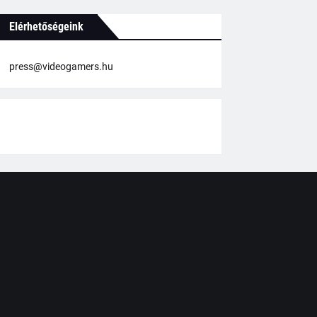
Elérhetőségeink
press@videogamers.hu