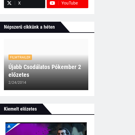
X
YouTube
Népszerű cikkünk a héten
FILMTRAILER
Újabb Csodálatos Pókember 2
előzetes
2/24/2014
Kiemelt előzetes