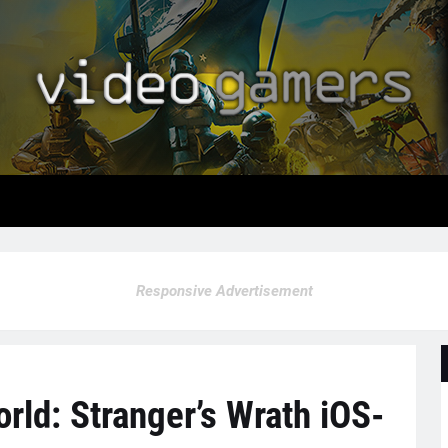
Responsive Advertisement
ld: Stranger’s Wrath iOS-