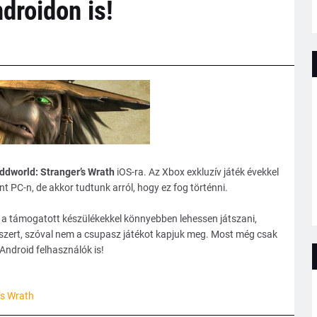
droidon is!
ddworld: Stranger’s Wrath
iOS-ra. Az Xbox exkluzív játék évekkel
t PC-n, de akkor tudtunk arról, hogy ez fog történni.
y a támogatott készülékekkel könnyebben lehessen játszani,
szert, szóval nem a csupasz játékot kapjuk meg. Most még csak
 Android felhasználók is!
’s Wrath