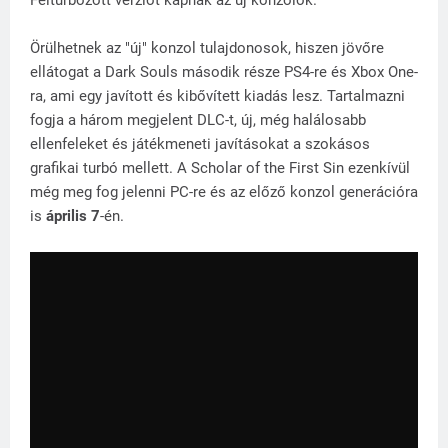
Felturbózott verziót kapnak az új konzolok.
Örülhetnek az "új" konzol tulajdonosok, hiszen jövőre
ellátogat a Dark Souls második része PS4-re és Xbox One-
ra, ami egy javított és kibővített kiadás lesz. Tartalmazni
fogja a három megjelent DLC-t, új, még halálosabb
ellenfeleket és játékmeneti javításokat a szokásos
grafikai turbó mellett. A Scholar of the First Sin ezenkívül
még meg fog jelenni PC-re és az előző konzol generációra
is
április 7
-én.