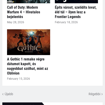
Call of Duty: Modern
Építs várost, szelídíts lovat,
Warfare 4 – Hivatalos
éld túl – ilyen lesz a
bejelentés
Frontier Legends
May 28, 2026
February 18, 2026
A Gothic 1 remake végre
dátumot kapott, és
nagyobbat szólhat, mint az
Oblivion
February 15, 2026
Újabb
Régebbi