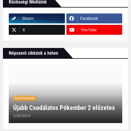
Közösségi Médiáink
Steam
Facebook
X
YouTube
Népszerű cikkünk a héten
FILMTRAILER
Újabb Csodálatos Pókember 2 előzetes
2/24/2014