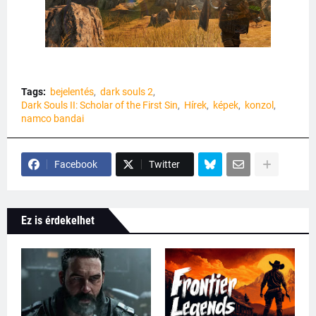
Tags:
bejelentés
dark souls 2
Dark Souls II: Scholar of the First Sin
Hírek
képek
konzol
namco bandai
Facebook
Twitter
Ez is érdekelhet