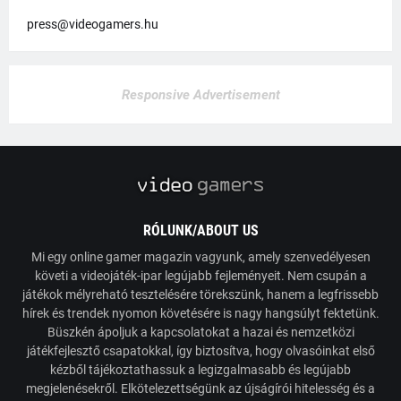
press@videogamers.hu
Responsive Advertisement
RÓLUNK/ABOUT US
Mi egy online gamer magazin vagyunk, amely szenvedélyesen
követi a videojáték-ipar legújabb fejleményeit. Nem csupán a
játékok mélyreható tesztelésére törekszünk, hanem a legfrissebb
hírek és trendek nyomon követésére is nagy hangsúlyt fektetünk.
Büszkén ápoljuk a kapcsolatokat a hazai és nemzetközi
játékfejlesztő csapatokkal, így biztosítva, hogy olvasóinkat első
kézből tájékoztathassuk a legizgalmasabb és legújabb
megjelenésekről. Elkötelezettségünk az újságírói hitelesség és a