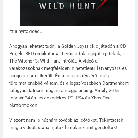
Itt a nyitóvideó...
Ahogyan lehetett tudni, a Golden Joystick díjátadón a CD
Projekt RED munkatársai bemutatták legújabb játékuk, a
The Witcher 3: Wild Hunt intróját. A videó a
várakozásoknak megfelelően, hihetetlenül látványosra és
hangulatosra sikerült. Én a magam részéről még
türelmetlenebbé váltam, és a legszívesebben Cartmanként
lefagyasztatnám magam a megjelenésig. Amely 2015
február 24-én lesz esedékes PC, PS4 és Xbox One
platformokon.
Viszont nem is húznám tovább az időtöket. Tekintsétek
meg a videót, utána írjátok le nekünk, mit gondoltok!