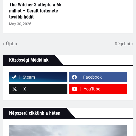
The Witcher 3 átlépte a 65
milliót – Geralt története
tovább hódít
May 30, 2026
Újabb
Régebbi
Közösségi Médiáink
Steam
Facebook
X
YouTube
Népszerű cikkünk a héten