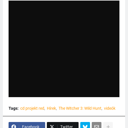
Tags:
cd projekt red
Hírek
The Witcher 3: Wild Hunt
videók
Facebook
Twitter