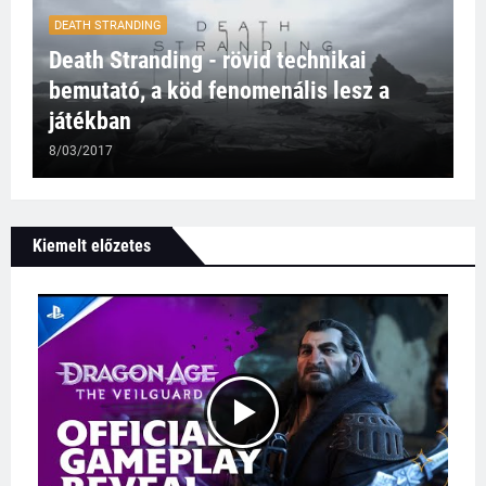
DEATH STRANDING
Death Stranding - rövid technikai
bemutató, a köd fenomenális lesz a
játékban
8/03/2017
Kiemelt előzetes