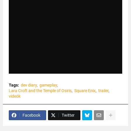
Tags:
dev diary
gameplay
Lara Croft and the Temple of Osiris
Square Enix
trailer
videók
Facebook
Twitter