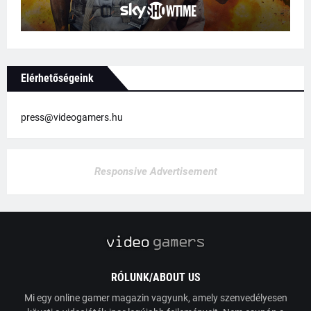
Elérhetőségeink
press@videogamers.hu
Responsive Advertisement
RÓLUNK/ABOUT US
Mi egy online gamer magazin vagyunk, amely szenvedélyesen