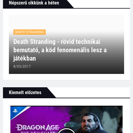
Népszerű cikkünk a héten
DEATH STRANDING
Death Stranding - rövid technikai
bemutató, a köd fenomenális lesz a
játékban
8/03/2017
Kiemelt előzetes