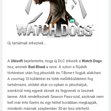
Új tartalmak érkeznek...
A
Ubisoft
bejelentette, hogy új DLC érkezik a
Watch Dogs
-
hoz, aminek
Bad Blood
a neve. A sztori a főjáték
történései után fog játszódik és T-Bone-t fogjuk alakítani.
A csomag 10 küldetést és több mellékküldetést fog
tartalmazni, utóbbit akár co-opban is játszhatjuk,
ezenkívül még egyedi skinek és fegyverek is lesznek
benne. Akik rendelkeznek Season Pass-szal, azoknak nem
kell már érte fizetni és egy héttel korábban megkapják,
mindenki másnak szeptember 30-án lesz elérhető.