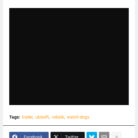
Tags:
trailer
ubisoft
videók
watch dogs
Facebook
Twitter