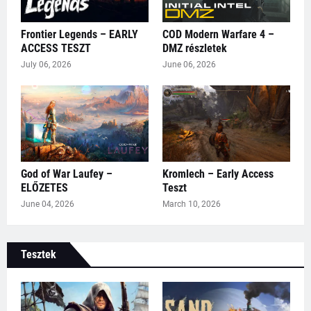
Frontier Legends – EARLY
COD Modern Warfare 4 –
ACCESS TESZT
DMZ részletek
July 06, 2026
June 06, 2026
God of War Laufey –
Kromlech – Early Access
ELŐZETES
Teszt
June 04, 2026
March 10, 2026
Tesztek