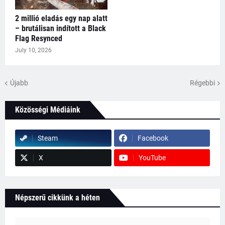
2 millió eladás egy nap alatt
– brutálisan indított a Black
Flag Resynced
July 10, 2026
Újabb
Régebbi
Közösségi Médiáink
Steam
Facebook
X
YouTube
Népszerű cikkünk a héten