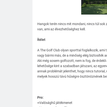
Hangok terén nincs mit mondani, nincs túl sok 
van, ami az élvezhetőséghez kell.
Ítélet
A The Golf Club olyan sporttal foglalkozik, am
vagy bármi más, de a minőség elég biztosíték a
Aki még sosem golfozott, nem is fog, de érdekli a 
lehetősége kint a szabadban játszani, az egyene
annak problémát jelenthet, hogy nincs tutorial, 
melyek hosszú távú hűségre ösztönöznének b
Pro:
+Valósághű játékmenet