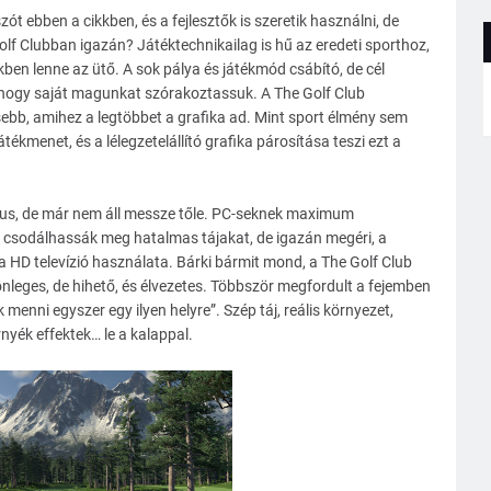
t ebben a cikkben, és a fejlesztők is szeretik használni, de
f Clubban igazán? Játéktechnikailag is hű az eredeti sporthoz,
ben lenne az ütő. A sok pálya és játékmód csábító, de cél
, hogy saját magunkat szórakoztassuk. A The Golf Club
ebb, amihez a legtöbbet a grafika ad. Mint sport élmény sem
átékmenet, és a lélegzetelállító grafika párosítása teszi ezt a
kus, de már nem áll messze tőle. PC-seknek maximum
el csodálhassák meg hatalmas tájakat, de igazán megéri, a
a HD televízió használata. Bárki bármit mond, a The Golf Club
lönleges, de hihető, és élvezetes. Többször megfordult a fejemben
menni egyszer egy ilyen helyre”. Szép táj, reális környezet,
nyék effektek… le a kalappal.