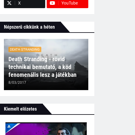
X
YouTube
Népszerű cikkünk a héten
DEATH STRANDING
Death Stranding - rövid
technikai bemutató, a köd
fenomenális lesz a játékban
8/03/2017
Kiemelt előzetes