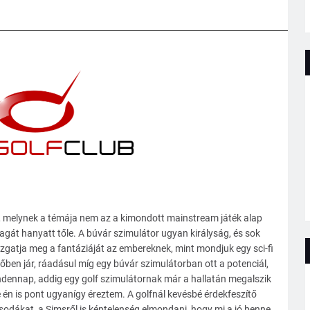
, melynek a témája nem az a kimondott mainstream játék alap
agát hanyatt tőle. A búvár szimulátor ugyan királyság, és sok
gatja meg a fantáziáját az embereknek, mint mondjuk egy sci-fi
őben jár, ráadásul míg egy búvár szimulátorban ott a potenciál,
indennap, addig egy golf szimulátornak már a hallatán megalszik
e én is pont ugyanígy éreztem. A golfnál kevésbé érdekfeszítő
sodákat, a Simsről is képtelenség elmondani, hogy mi a jó benne,