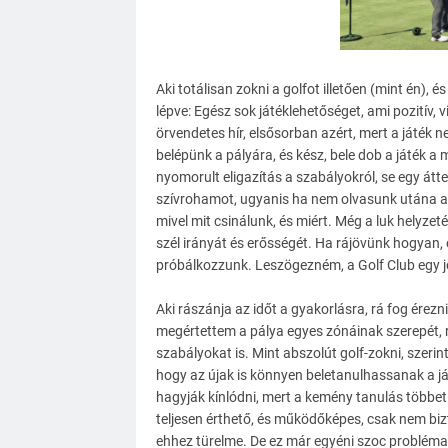
Aki totálisan zokni a golfot illetően (mint én), 
lépve: Egész sok játéklehetőséget, ami pozitív, v
örvendetes hír, elsősorban azért, mert a játék
belépünk a pályára, és kész, bele dob a játék a 
nyomorult eligazítás a szabályokról, se egy átt
szívrohamot, ugyanis ha nem olvasunk utána a 
mivel mit csinálunk, és miért. Még a luk helyzet
szél irányát és erősségét. Ha rájövünk hogyan, e
próbálkozzunk. Leszögezném, a Golf Club egy jó
Aki rászánja az időt a gyakorlásra, rá fog érezni
megértettem a pálya egyes zónáinak szerepét, 
szabályokat is. Mint abszolút golf-zokni, szerint
hogy az újak is könnyen beletanulhassanak a ját
hagyják kínlódni, mert a kemény tanulás többet
teljesen érthető, és működőképes, csak nem bizt
ehhez türelme. De ez már egyéni szoc probléma