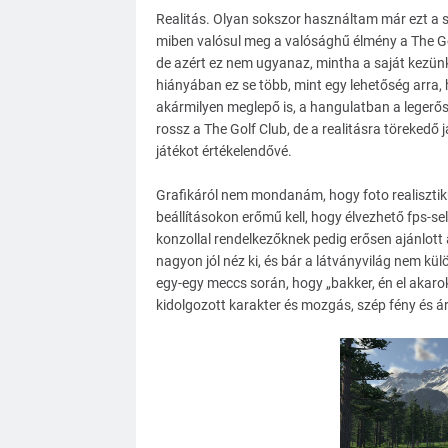
Realitás. Olyan sokszor használtam már ezt a szó
miben valósul meg a valósághű élmény a The Gol
de azért ez nem ugyanaz, mintha a saját kezünk
hiányában ez se több, mint egy lehetőség arra
akármilyen meglepő is, a hangulatban a legerős
rossz a The Golf Club, de a realitásra törekedő j
játékot értékelendővé.
Grafikáról nem mondanám, hogy foto realiszti
beállításokon erőmű kell, hogy élvezhető fps-s
konzollal rendelkezőknek pedig erősen ajánlott 
nagyon jól néz ki, és bár a látványvilág nem kü
egy-egy meccs során, hogy „bakker, én el akarok 
kidolgozott karakter és mozgás, szép fény és ár