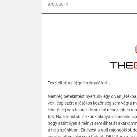
9/03/2014
Teszteltük az új golf szimulátort...
Nemrég betekintést nyertünk egy olyan játékba
volt, épp ezért a játékos közönség sem vágta m
lehetőség van benne, de sokkal nehezebben moz
fps. Na a mostani cikkünk alanya is hasonló cip
hogy azért ilyen élményt sem élhet át akárki m
a tej a szánkban. Elnézést a golf rajongóktól, d
sportot elképzelni sem tudnék. DE láttam már c