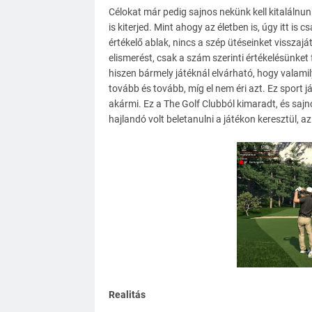
Célokat már pedig sajnos nekünk kell kitalálnun
is kiterjed. Mint ahogy az életben is, úgy itt is 
értékelő ablak, nincs a szép ütéseinket visszaj
elismerést, csak a szám szerinti értékelésünke
hiszen bármely játéknál elvárható, hogy valamily
tovább és tovább, míg el nem éri azt. Ez sport já
akármi. Ez a The Golf Clubból kimaradt, és sajno
hajlandó volt beletanulni a játékon keresztül, 
Realitás