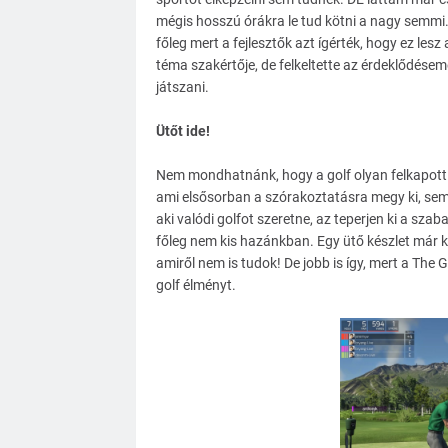
mégis hosszú órákra le tud kötni a nagy semmi. 
főleg mert a fejlesztők azt ígérték, hogy ez les
téma szakértője, de felkeltette az érdeklődéseme
játszani.
Ütőt ide!
Nem mondhatnánk, hogy a golf olyan felkapott t
ami elsősorban a szórakoztatásra megy ki, semm
aki valódi golfot szeretne, az teperjen ki a sz
főleg nem kis hazánkban. Egy ütő készlet már k
amiről nem is tudok! De jobb is így, mert a The 
golf élményt.