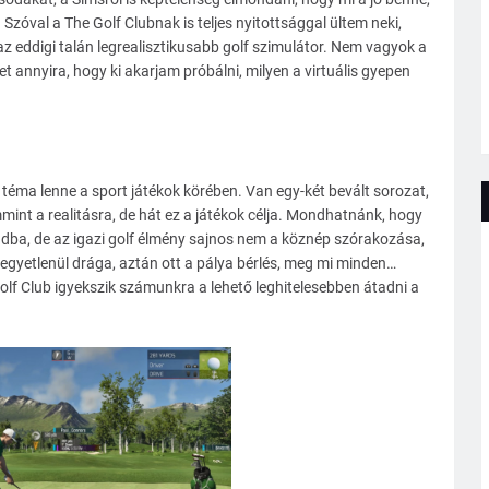
Szóval a The Golf Clubnak is teljes nyitottsággal ültem neki,
z az eddigi talán legrealisztikusabb golf szimulátor. Nem vagyok a
t annyira, hogy ki akarjam próbálni, milyen a virtuális gyepen
éma lenne a sport játékok körében. Van egy-két bevált sorozat,
int a realitásra, de hát ez a játékok célja. Mondhatnánk, hogy
abadba, de az igazi golf élmény sajnos nem a köznép szórakozása,
egyetlenül drága, aztán ott a pálya bérlés, meg mi minden…
Golf Club igyekszik számunkra a lehető leghitelesebben átadni a