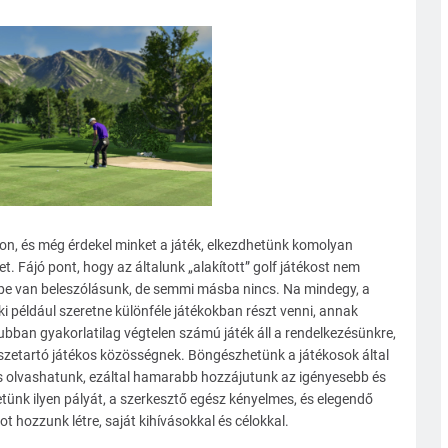
on, és még érdekel minket a játék, elkezdhetünk komolyan
et. Fájó pont, hogy az általunk „alakított” golf játékost nem
be van beleszólásunk, de semmi másba nincs. Na mindegy, a
ki például szeretne különféle játékokban részt venni, annak
ubban gyakorlatilag végtelen számú játék áll a rendelkezésünkre,
szetartó játékos közösségnek. Böngészhetünk a játékosok által
 is olvashatunk, ezáltal hamarabb hozzájutunk az igényesebb és
ünk ilyen pályát, a szerkesztő egész kényelmes, és elegendő
t hozzunk létre, saját kihívásokkal és célokkal.