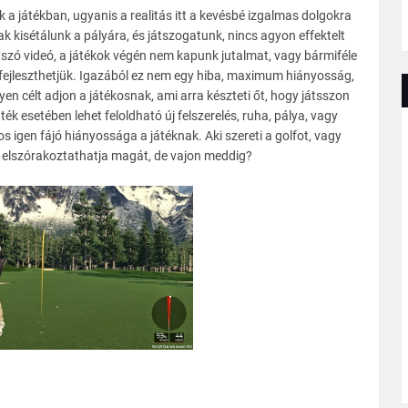
k a játékban, ugyanis a realitás itt a kevésbé izgalmas dolgokra
csak kisétálunk a pályára, és játszogatunk, nincs agyon effektelt
átszó videó, a játékok végén nem kapunk jutalmat, vagy bármiféle
t fejleszthetjük. Igazából ez nem egy hiba, maximum hiányosság,
en célt adjon a játékosnak, ami arra készteti őt, hogy játsszon
ték esetében lehet feloldható új felszerelés, ruha, pálya, vagy
s igen fájó hiányossága a játéknak. Aki szereti a golfot, vagy
az elszórakoztathatja magát, de vajon meddig?