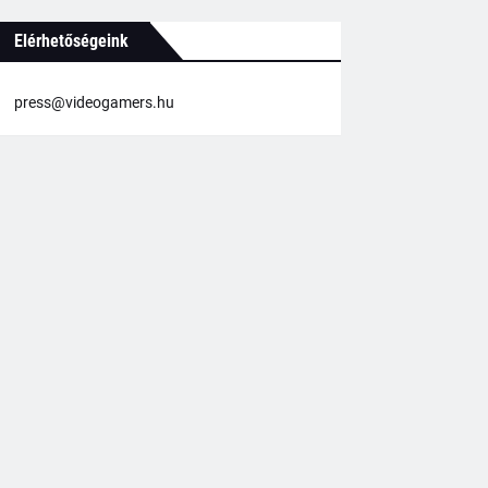
Elérhetőségeink
press@videogamers.hu