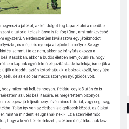
és megveszi a játékot, az két dolgot fog tapasztalni a menübe
iszont a tutorial teljes hiánya is fel fog tűnni, ami már kevésbé
 nem egyszerű. Véletlenszerűen kiválasztva egy játékmódot
mélyvízbe, és még le is nyomja a fejünket a mélyre. Se egy
ekintés, semmi. Ha ez nem, akkor az irányítás okozza a
beállításokban, akkor a büdös életben nem jövünk rá, hogy
éről sem kapunk egyértelmű eligazítást… de hallelúja, ismerjük a
lütjük a labdát, aztán kotorhatjuk ki a bokrok közül, hogy újra
 játék, de az első pár meccs szörnyen nyűglődős volt.
, hogy mikor mit kell, és hogyan. Például egy idő után én is
ráéreztem az ütés beállítására, és megértettem bizonyos
em ez egész jó teljesítmény, lévén nincs tutorial, vagy segítség,
ékba. Talán így van az életben is a golfosok között, az újakat
 ér, mintha mindent lesúgnának nekik. Ez a szemléletmód
os, hogy a kevésbé elkötelezett, székben ülő játékosnak lesz
.