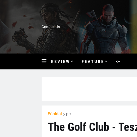
Contact Us
R E V I E W
F E A T U R E
<–
Főoldal
pc
The Golf Club - Tes