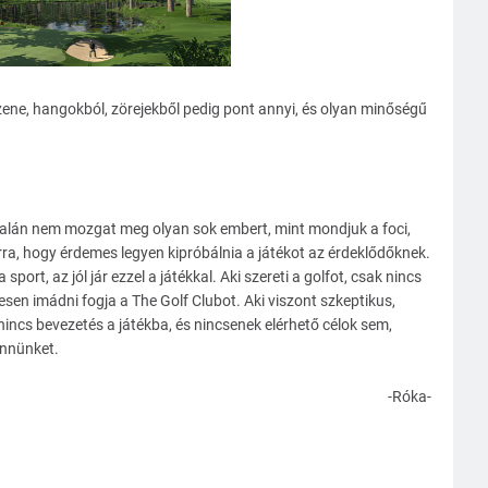
zene, hangokból, zörejekből pedig pont annyi, és olyan minőségű
i talán nem mozgat meg olyan sok embert, mint mondjuk a foci,
rra, hogy érdemes legyen kipróbálnia a játékot az érdeklődőknek.
sport, az jól jár ezzel a játékkal. Aki szereti a golfot, csak nincs
sen imádni fogja a The Golf Clubot. Aki viszont szkeptikus,
nincs bevezetés a játékba, és nincsenek elérhető célok sem,
ennünket.
-Róka-