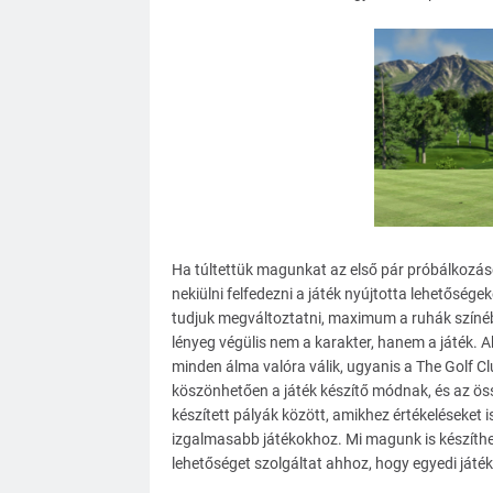
Ha túltettük magunkat az első pár próbálkozás
nekiülni felfedezni a játék nyújtotta lehetőségek
tudjuk megváltoztatni, maximum a ruhák színé
lényeg végülis nem a karakter, hanem a játék. A
minden álma valóra válik, ugyanis a The Golf Cl
köszönhetően a játék készítő módnak, és az ös
készített pályák között, amikhez értékeléseket
izgalmasabb játékokhoz. Mi magunk is készíthet
lehetőséget szolgáltat ahhoz, hogy egyedi játéko