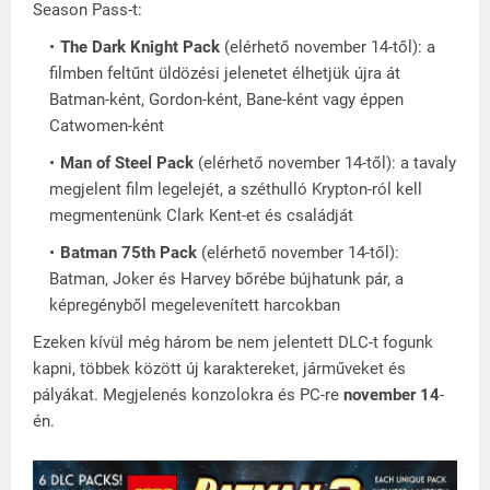
Season Pass-t:
The Dark Knight Pack
(elérhető november 14-től): a
filmben feltűnt üldözési jelenetet élhetjük újra át
Batman-ként, Gordon-ként, Bane-ként vagy éppen
Catwomen-ként
Man of Steel Pack
(
elérhető november 14-től): a tavaly
megjelent film legelejét, a széthulló Krypton-ról kell
megmentenünk Clark Kent-et és családját
Batman 75th Pack
(elérhető november 14-től):
Batman, Joker és Harvey bőrébe bújhatunk pár, a
képregényből megelevenített harcokban
Ezeken kívül még három be nem jelentett DLC-t fogunk
kapni, többek között új karaktereket, járműveket és
pályákat. Megjelenés konzolokra és PC-re
november 14
-
én.