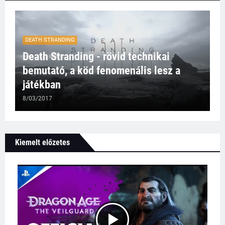
DEATH STRANDING
Death Stranding - rövid technikai
bemutató, a köd fenomenális lesz a
játékban
8/03/2017
Kiemelt előzetes