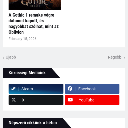
A Gothic 1 remake végre
dátumot kapott, és
nagyobbat szólhat, mint az
Oblivion
February 15, 2026
Újabb
Régebbi
Közösségi Médiáink
Steam
Facebook
X
YouTube
Népszerű cikkünk a héten