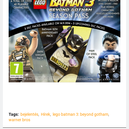
Tags:
bejelentés
Hírek
lego batman 3: beyond gotham
warner bros