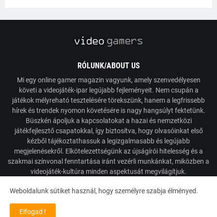
RÓLUNK/ABOUT US
Mi egy online gamer magazin vagyunk, amely szenvedélyesen
követi a videojáték-ipar legújabb fejleményeit. Nem csupán a
játékok mélyreható tesztelésére törekszünk, hanem a legfrissebb
hírek és trendek nyomon követésére is nagy hangsúlyt fektetünk.
Büszkén ápoljuk a kapcsolatokat a hazai és nemzetközi
játékfejlesztő csapatokkal, így biztosítva, hogy olvasóinkat első
kézből tájékoztathassuk a legizgalmasabb és legújabb
megjelenésekről. Elkötelezettségünk az újságírói hitelesség és a
szakmai színvonal fenntartása iránt vezérli munkánkat, miközben a
videojáték-kultúra minden aspektusát megvilágítjuk.
Weboldalunk sütiket használ, hogy személyre szabja élményed.
Powered by VideoGamers
Elfogad !