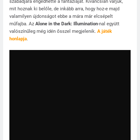
szabadjára engedhette a fantáziáját. Kíváncsian várjuk,
mit hoznak ki belőle, de inkább arra, hogy hoz-e majd
valamilyen újdonságot ebbe a mára már elcsépelt
műfajba. Az
Alone in the Dark: Illumination
-nal együtt
valószínűleg még idén ősszel megjelenik.
A játék
honlapja
.