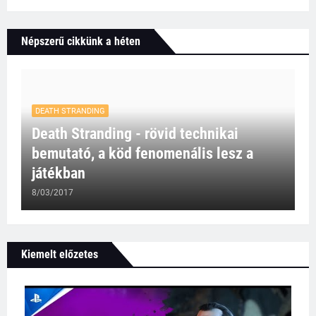
Népszerű cikkünk a héten
DEATH STRANDING
Death Stranding - rövid technikai
bemutató, a köd fenomenális lesz a
játékban
8/03/2017
Kiemelt előzetes