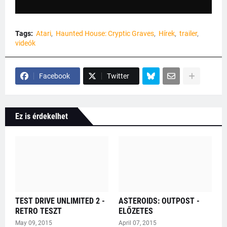
Tags:
Atari
Haunted House: Cryptic Graves
Hírek
trailer
videók
Facebook
Twitter
Ez is érdekelhet
TEST DRIVE UNLIMITED 2 -
ASTEROIDS: OUTPOST -
RETRO TESZT
ELŐZETES
May 09, 2015
April 07, 2015