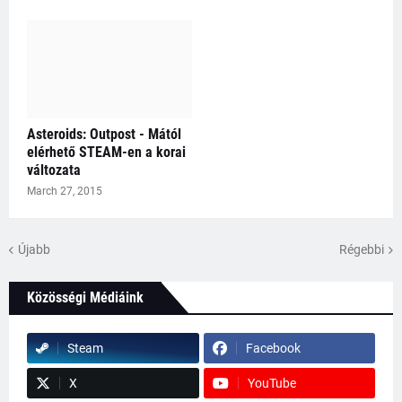
Asteroids: Outpost - Mától
elérhető STEAM-en a korai
változata
March 27, 2015
Újabb
Régebbi
Közösségi Médiáink
Steam
Facebook
X
YouTube