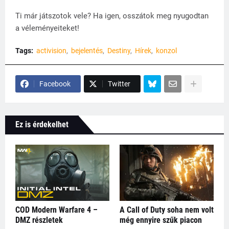
Ti már játszotok vele? Ha igen, osszátok meg nyugodtan
a véleményeiteket!
Tags:
activision
bejelentés
Destiny
Hírek
konzol
Facebook
Twitter
Ez is érdekelhet
COD Modern Warfare 4 –
A Call of Duty soha nem volt
DMZ részletek
még ennyire szűk piacon