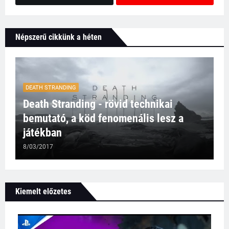
Népszerű cikkünk a héten
DEATH STRANDING
Death Stranding - rövid technikai
bemutató, a köd fenomenális lesz a
játékban
8/03/2017
Kiemelt előzetes