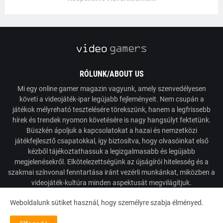
RÓLUNK/ABOUT US
Mi egy online gamer magazin vagyunk, amely szenvedélyesen
követi a videojáték-ipar legújabb fejleményeit. Nem csupán a
játékok mélyreható tesztelésére törekszünk, hanem a legfrissebb
hírek és trendek nyomon követésére is nagy hangsúlyt fektetünk.
Büszkén ápoljuk a kapcsolatokat a hazai és nemzetközi
játékfejlesztő csapatokkal, így biztosítva, hogy olvasóinkat első
kézből tájékoztathassuk a legizgalmasabb és legújabb
megjelenésekről. Elkötelezettségünk az újságírói hitelesség és a
szakmai színvonal fenntartása iránt vezérli munkánkat, miközben a
videojáték-kultúra minden aspektusát megvilágítjuk.
Weboldalunk sütiket használ, hogy személyre szabja élményed.
Powered by VideoGamers