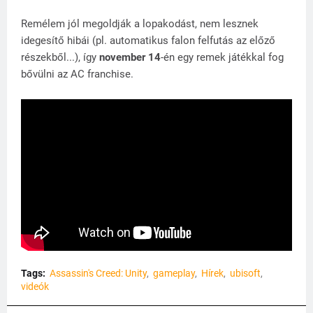
Remélem jól megoldják a lopakodást, nem lesznek
idegesítő hibái (pl. automatikus falon felfutás az előző
részekből...), így
november 14
-én egy remek játékkal fog
bővülni az AC franchise.
Tags:
Assassin's Creed: Unity
gameplay
Hírek
ubisoft
videók