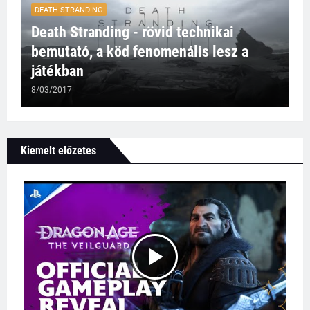
DEATH STRANDING
Death Stranding - rövid technikai
bemutató, a köd fenomenális lesz a
játékban
8/03/2017
Kiemelt előzetes