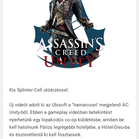
Kis Splinter Cell utóérzéssel.
Új videót adott ki az Ubisoft a "hamarosan" megjelenő AC:
Unity-ből. Ebben a gameplay videóban betekintést
nyerhetünk egy lopakodós co-op küldetésbe, amiben be
kell hatolnunk Párizs legrégebbi hoteljébe, a Hôtel-Dieu-ba
és észrevétlenül ki kell fosztanunk.