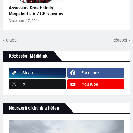
Assassin's Creed: Unity -
Megjelent a 6,7 GB-s javítás
December 17, 2014
Újabb
Régebbi
Közösségi Médiáink
Steam
Facebook
X
YouTube
Népszerű cikkünk a héten