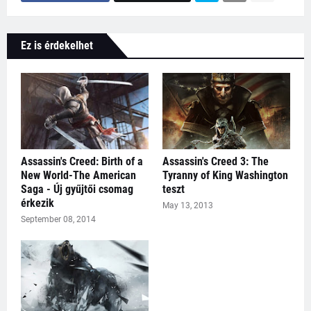
Ez is érdekelhet
Assassin's Creed: Birth of a
Assassin's Creed 3: The
New World-The American
Tyranny of King Washington
Saga - Új gyűjtői csomag
teszt
érkezik
May 13, 2013
September 08, 2014