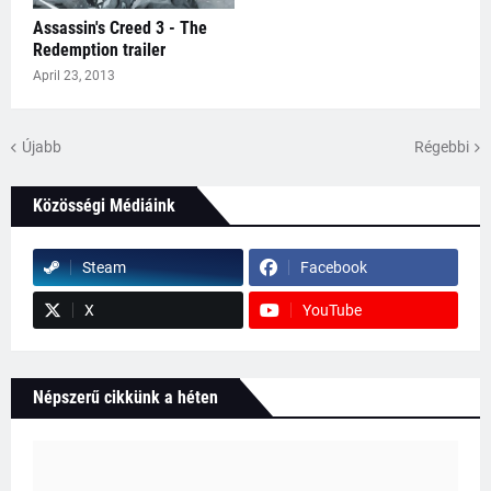
Assassin's Creed 3 - The
Redemption trailer
April 23, 2013
Újabb
Régebbi
Közösségi Médiáink
Steam
Facebook
X
YouTube
Népszerű cikkünk a héten