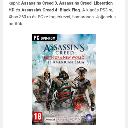
kapni:
Assassin's Creed 3
,
Assassin's Creed: Liberation
HD
és
Assassin's Creed 4: Black Flag
. A kiadás PS3-ra,
Xbox 360-ra és PC-re fog érkezni, hamarosan. Jöjjenek a
borítók: