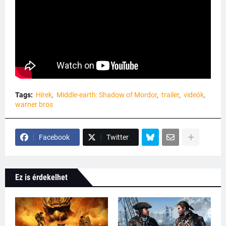
Tags:
Hírek
Middle-earth: Shadow of Mordor
trailer
videók
warner bros
Facebook
Twitter
Ez is érdekelhet