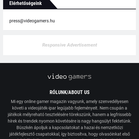
Elérhetőségeink
press@videogamers.hu
Responsive Advertisement
RÓLUNK/ABOUT US
Mi egy online gamer magazin vagyunk, amely szenvedélyesen
követi a videojáték-ipar legújabb fejleményeit. Nem csupán a
játékok mélyreható tesztelésére törekszünk, hanem a legfrissebb
hírek és trendek nyomon követésére is nagy hangsúlyt fektetünk.
Büszkén ápoljuk a kapcsolatokat a hazai és nemzetközi
játékfejlesztő csapatokkal, így biztosítva, hogy olvasóinkat első