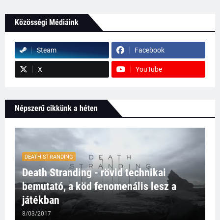
Közösségi Médiáink
Steam
Facebook
X
YouTube
Népszerű cikkünk a héten
DEATH STRANDING
Death Stranding - rövid technikai
bemutató, a köd fenomenális lesz a
játékban
8/03/2017