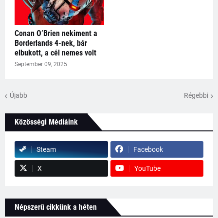
Conan O’Brien nekiment a
Borderlands 4-nek, bár
elbukott, a cél nemes volt
September 09, 2025
Újabb
Régebbi
Közösségi Médiáink
Steam
Facebook
X
YouTube
Népszerű cikkünk a héten