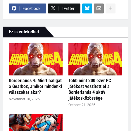
Facebook
Twitter
Ez is érdekelhet
Borderlands 4: Miért hallgat
Több mint 200 ezer PC
a Gearbox, amikor mindenki
játékost veszített el a
válaszokat akar?
Borderlands 4 aktív
játékosközössége
November 10, 2025
October 21, 2025