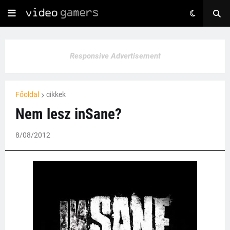
Responsive Advertisement
Főoldal
cikkek
Nem lesz inSane?
8/08/2012