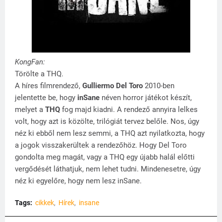
KongFan:
Törölte a THQ.
A híres filmrendező,
Gulliermo Del Toro
2010-ben
jelentette be, hogy
inSane
néven horror játékot készít,
melyet a
THQ
fog majd kiadni. A rendező annyira lelkes
volt, hogy azt is közölte, trilógiát tervez belőle. Nos, úgy
néz ki ebből nem lesz semmi, a THQ azt nyilatkozta, hogy
a jogok visszakerültek a rendezőhöz. Hogy Del Toro
gondolta meg magát, vagy a THQ egy újabb halál előtti
vergődését láthatjuk, nem lehet tudni. Mindenesetre, úgy
néz ki egyelőre, hogy nem lesz inSane.
Tags:
cikkek
Hírek
insane