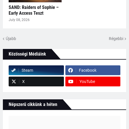
SAND: Raiders of Sophie –
Early Access Teszt
July 08, 2026
Újabb
Régebbi
Közösségi Médiáink
Steam
Facebook
X
YouTube
Népszerű cikkünk a héten