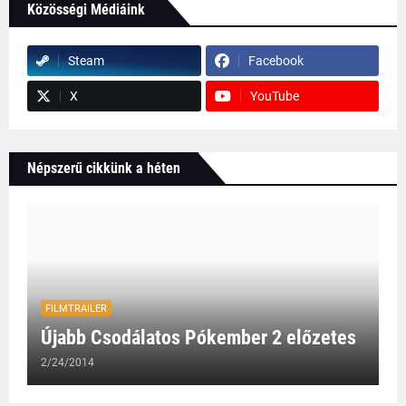
Közösségi Médiáink
Steam
Facebook
X
YouTube
Népszerű cikkünk a héten
FILMTRAILER
Újabb Csodálatos Pókember 2 előzetes
2/24/2014