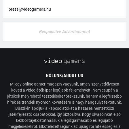
press@videogamers.hu
Responsive Advertisement
RÓLUNK/ABOUT US
Mi egy online gamer magazin vagyunk, amely szenvedélyesen
követi a videojáték-ipar legújabb fejleményeit. Nem csupán a
játékok mélyreható tesztelésére törekszünk, hanem a legfrissebb
hírek és trendek nyomon követésére is nagy hangsúlyt fektetünk.
Büszkén ápoljuk a kapcsolatokat a hazai és nemzetközi
játékfejlesztő csapatokkal, így biztosítva, hogy olvasóinkat első
kézből tájékoztathassuk a legizgalmasabb és legújabb
megjelenésekről. Elkötelezettségünk az újságírói hitelesség és a