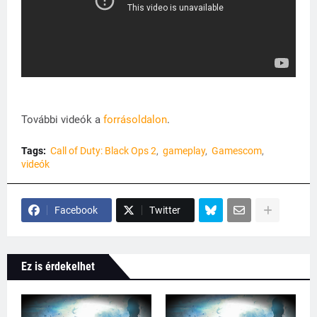
További videók a
forrásoldalon
.
Tags:
Call of Duty: Black Ops 2
gameplay
Gamescom
videók
Facebook
Twitter
Ez is érdekelhet