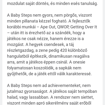
mozdulat saját döntés, és minden esés tanulság.
A Baby Steps nem gyors, nem pörgős, viszont
minden pillanata kézzel fogható. A fejlesztők
korábbi munkái – Ape Out, QWOP, Getting Over It
– után itt is érezhető az a szándék, hogy a
játékos ne csak nézze, hanem érezze is a
mozgást. A hegyek csendesek, a táj
részletgazdag, a zene pedig 420 különböző
hangulatból építkezik, dinamikusan reagálva
arra, amit a játékos éppen csinál. A onesie
folyamatosan koszolódik, a sapkák nem
gyűjthetők, de a játék ettől válik karakteressé.
A Baby Steps nem ad achievementeket, nem
jutalmaz gyorsaságot. A játékos saját tempóban
halad, vagy lassabban. A rendszer nem siettet,
viszont minden apró sikerélmény saját erőből