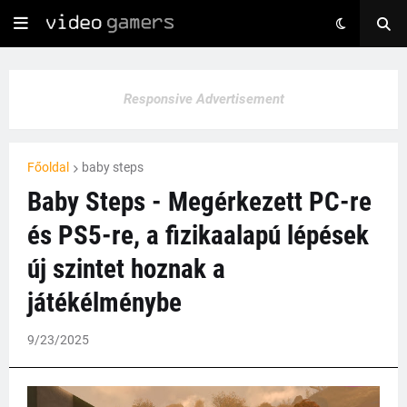
Responsive Advertisement
Főoldal
baby steps
Baby Steps - Megérkezett PC-re
és PS5-re, a fizikaalapú lépések
új szintet hoznak a
játékélménybe
9/23/2025