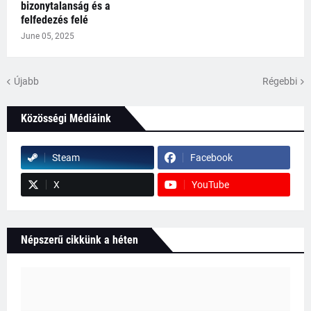
bizonytalanság és a
felfedezés felé
June 05, 2025
Újabb
Régebbi
Közösségi Médiáink
Steam
Facebook
X
YouTube
Népszerű cikkünk a héten