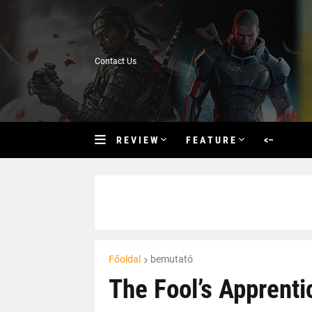
Contact Us
R E V I E W
F E A T U R E
<–
Főoldal
bemutató
The Fool’s Apprentic