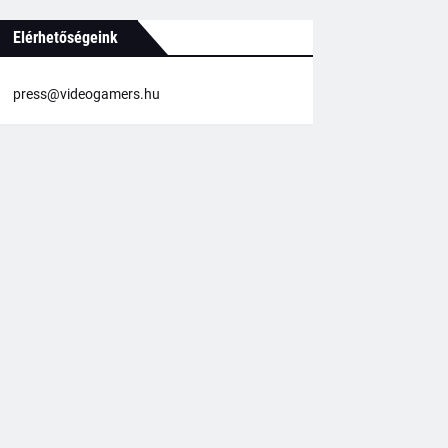
Elérhetőségeink
press@videogamers.hu