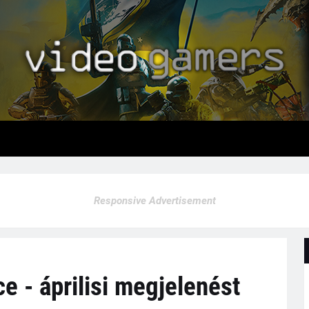
Responsive Advertisement
e - áprilisi megjelenést