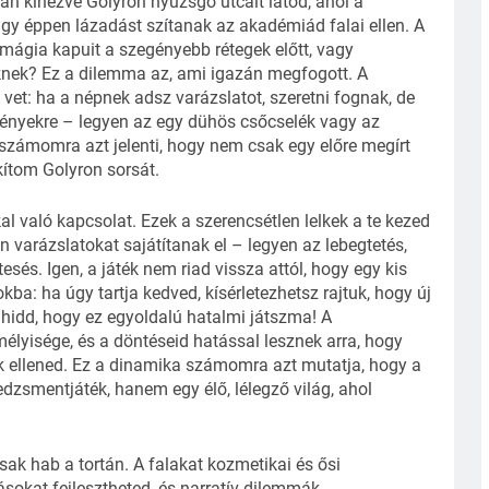
n kinézve Golyron nyüzsgő utcáit látod, ahol a
agy éppen lázadást szítanak az akadémiád falai ellen. A
mágia kapuit a szegényebb rétegek előtt, vagy
knek? Ez a dilemma az, ami igazán megfogott. A
et: ha a népnek adsz varázslatot, szeretni fognak, de
zményekre – legyen az egy dühös csőcselék vagy az
 számomra azt jelenti, hogy nem csak egy előre megírt
ítom Golyron sorsát.
al való kapcsolat. Ezek a szerencsétlen lelkek a te kezed
en varázslatokat sajátítanak el – legyen az lebegtetés,
sés. Igen, a játék nem riad vissza attól, hogy egy kis
: ha úgy tartja kedved, kísérletezhetsz rajtuk, hogy új
hidd, hogy ez egyoldalú hatalmi játszma! A
lyisége, és a döntéseid hatással lesznek arra, hogy
k ellened. Ez a dinamika számomra azt mutatja, hogy a
zsmentjáték, hanem egy élő, lélegző világ, ahol
k hab a tortán. A falakat kozmetikai és ősi
sokat fejlesztheted, és narratív dilemmák