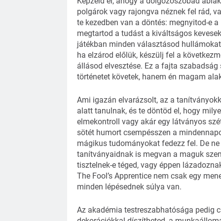
Képzeld el, ahogy a dolgozószobád ablaká
polgárok vagy rajongva néznek fel rád, v
te kezedben van a döntés: megnyitod-e a 
megtartod a tudást a kiváltságos kevese
játékban minden választásod hullámokat v
ha elzárod előlük, készülj fel a követke
állásod elvesztése. Ez a fajta szabadság
történetet követek, hanem én magam alak
Ami igazán elvarázsolt, az a tanítványokk
alatt tanulnak, és te döntöd el, hogy mily
elmekontroll vagy akár egy látványos széte
sötét humort csempésszen a mindennapokba
mágikus tudományokat fedezz fel. De ne 
tanítványaidnak is megvan a maguk szemé
tisztelnek-e téged, vagy éppen lázadozna
The Fool’s Apprentice nem csak egy mened
minden lépésednek súlya van.
Az akadémia testreszabhatósága pedig csa
dekorációkkal díszítheted, a munkaállomá