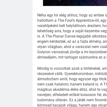
Néha egy hír elég ahhoz, hogy az ember ú
hallottam a The Fool’s Apprentice-ről, e
vezetőjeként kell helytállnom, éreztem, 
lehetőség arra, hogy a saját kezembe ve
is. A The Planar Danse legújabb alkotása
engem kérdeztek, ez az a fajta élmény, am
olyan világban, ahol a varázslat nem csak
Golyron városának jövője a mi kezünkben 
elmeséljem, mit tartogat számunkra ez a 
Mindig is vonzottak azok a történetek, a
részesévé válik. Gyerekkoromban, miközb
álmodoztam arról, hogy egyszer egy tito
nem csak hatalom, hanem kaland is. A The
mágikus akadémia élére állsz, ahol te vag
neveljen, elfeledett erőket kutasson fel, é
tudomány oltárán. Ez a játék nem finomkod
könnyed kacajok világa, hanem egy olyan 