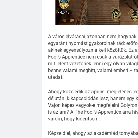
A város elvárásai azonban nem hagynak n
egyaránt nyomást gyakorolnak rád: erőfor
akinek egyensúlyoznia kell közöttük. Ez a
Fool’s Apprentice nem csak a varázslatról
mit jelent vezetőnek lenni egy olyan világ
benne valami meghitt, valami emberi – ta
utadat.
Ahogy közeledik az áprilisi megjelenés, 
délutáni kikapcsolódás lesz, hanem egy ka
Vajon képes vagyok-e megfelelni Golyron 
is az ára? A The Fool’s Apprentice arra hí
várom, hogy kiderítsem.
Képzeld el, ahogy az akadémiád tornyában