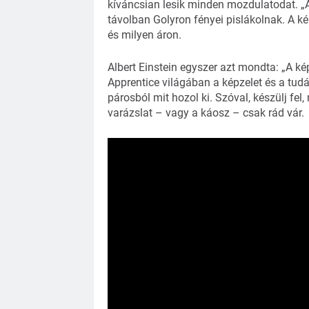
kíváncsian lesik minden mozdulatodat. „
távolban Golyron fényei pislákolnak. A k
és milyen áron.
Albert Einstein egyszer azt mondta: „A ké
Apprentice világában a képzelet és a tudás
párosból mit hozol ki. Szóval, készülj fe
varázslat – vagy a káosz – csak rád vár.