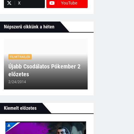
X
YouTube
Népszerű cikkünk a héten
FILMTRAILER
Újabb Csodálatos Pókember 2
előzetes
2/24/2014
Kiemelt előzetes