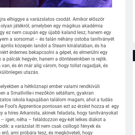
jra elhiggye a varázslatos csodát. Amikor először
gy olyan játékról, amelyben egy mágikus akadémia
hogy ez nem csupán egy újabb kaland lesz, hanem egy
gyem a sorsomat – és talán néhány ostoba tanítványét
 április közepén landol a Steam kínálatában, és ha
iért érdemes bekapcsolni a gépet, és elmerülni egy
 a pálcák hegyén, hanem a döntéseinkben is rejlik.
van, és én már alig várom, hogy tollat ragadjak, és
különleges utazás.
melyekben a hétköznapi ember valami rendkívüli
en a Smallville-i mezőkön sétáltam, gyakran
kzatos iskola kapujában találom magam, ahol a tudás
 Fool’s Apprentice pontosan ezt az érzést hozza el: egy
y a híres Arkanista, akinek feladata, hogy tanítványokat
s – igen, néha – feláldozzon egy-két lelkes diákot a
ik: a varázslat itt nem csak csillogó fények és
erő, ami próbára tesz, és megköveteli, hogy