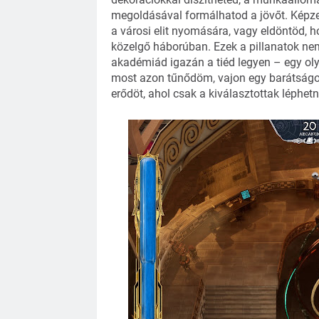
megoldásával formálhatod a jövőt. Képze
a városi elit nyomására, vagy eldöntöd, 
közelgő háborúban. Ezek a pillanatok ne
akadémiád igazán a tiéd legyen – egy olya
most azon tűnődöm, vajon egy barátságos, 
erődöt, ahol csak a kiválasztottak léphetn