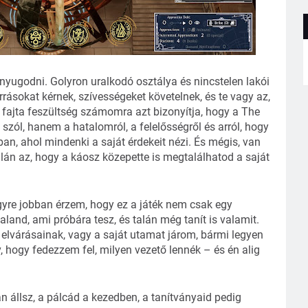
yugodni. Golyron uralkodó osztálya és nincstelen lakói
rásokat kérnek, szívességeket követelnek, és te vagy az,
 fajta feszültség számomra azt bizonyítja, hogy a The
 szól, hanem a hatalomról, a felelősségről és arról, hogy
ban, ahol mindenki a saját érdekeit nézi. És mégis, van
lán az, hogy a káosz közepette is megtalálhatod a saját
egyre jobban érzem, hogy ez a játék nem csak egy
land, ami próbára tesz, és talán még tanít is valamit.
elvárásainak, vagy a saját utamat járom, bármi legyen
v, hogy fedezzem fel, milyen vezető lennék – és én alig
 állsz, a pálcád a kezedben, a tanítványaid pedig