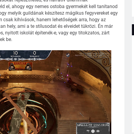
ld el, ahogy egy nemes ostoba gyermekét kell tanítanod
hogy melyik guildának készítesz mágikus fegyvereket egy
m csak kihívások, hanem lehetőségek arra, hogy az
n hely, ami a te stílusodat és elveidet tükrözi. Én már
nyitott iskolát építenék-e, vagy egy titokzatos, zárt
ek be.