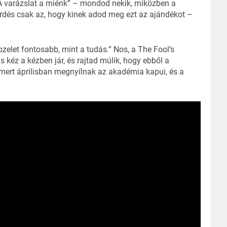
A varázslat a miénk” – mondod nekik, miközben a
érdés csak az, hogy kinek adod meg ezt az ajándékot –
pzelet fontosabb, mint a tudás.” Nos, a The Fool’s
 kéz a kézben jár, és rajtad múlik, hogy ebből a
l, mert áprilisban megnyílnak az akadémia kapui, és a