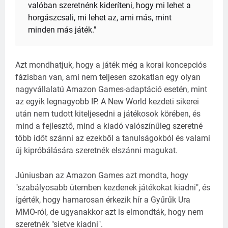
valóban szeretnénk kideríteni, hogy mi lehet a
horgászcsali, mi lehet az, ami más, mint
minden más játék."
Azt mondhatjuk, hogy a játék még a korai koncepciós
fázisban van, ami nem teljesen szokatlan egy olyan
nagyvállalatú Amazon Games-adaptáció esetén, mint
az egyik legnagyobb IP. A New World kezdeti sikerei
után nem tudott kiteljesedni a játékosok körében, és
mind a fejlesztő, mind a kiadó valószínűleg szeretné
több időt szánni az ezekből a tanulságokból és valami
új kipróbálására szeretnék elszánni magukat.
Júniusban az Amazon Games azt mondta, hogy
"szabályosabb ütemben kezdenek játékokat kiadni", és
ígérték, hogy hamarosan érkezik hír a Gyűrűk Ura
MMO-ról, de ugyanakkor azt is elmondták, hogy nem
szeretnék "sietve kiadni".