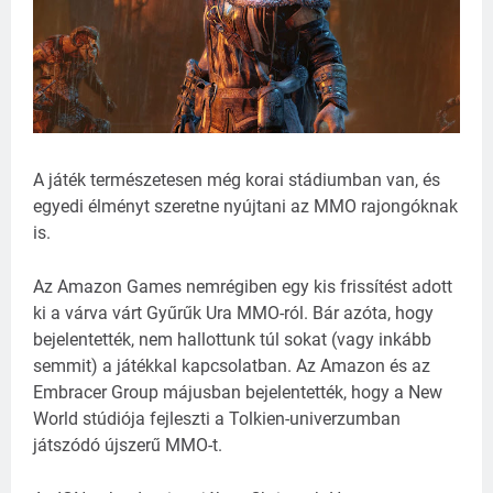
A játék természetesen még korai stádiumban van, és
egyedi élményt szeretne nyújtani az MMO rajongóknak
is.
Az Amazon Games nemrégiben egy kis frissítést adott
ki a várva várt Gyűrűk Ura MMO-ról. Bár azóta, hogy
bejelentették, nem hallottunk túl sokat (vagy inkább
semmit) a játékkal kapcsolatban. Az Amazon és az
Embracer Group májusban bejelentették, hogy a New
World stúdiója fejleszti a Tolkien-univerzumban
játszódó újszerű MMO-t.