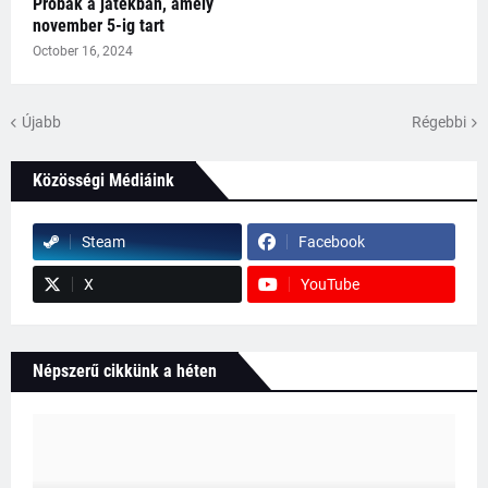
Próbák a játékban, amely
november 5-ig tart
October 16, 2024
Újabb
Régebbi
Közösségi Médiáink
Steam
Facebook
X
YouTube
Népszerű cikkünk a héten