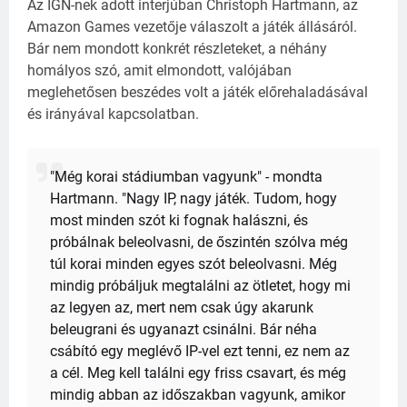
Az IGN-nek adott interjúban Christoph Hartmann, az
Amazon Games vezetője válaszolt a játék állásáról.
Bár nem mondott konkrét részleteket, a néhány
homályos szó, amit elmondott, valójában
meglehetősen beszédes volt a játék előrehaladásával
és irányával kapcsolatban.
"Még korai stádiumban vagyunk" - mondta
Hartmann. "Nagy IP, nagy játék. Tudom, hogy
most minden szót ki fognak halászni, és
próbálnak beleolvasni, de őszintén szólva még
túl korai minden egyes szót beleolvasni. Még
mindig próbáljuk megtalálni az ötletet, hogy mi
az legyen az, mert nem csak úgy akarunk
beleugrani és ugyanazt csinálni. Bár néha
csábító egy meglévő IP-vel ezt tenni, ez nem az
a cél. Meg kell találni egy friss csavart, és még
mindig abban az időszakban vagyunk, amikor