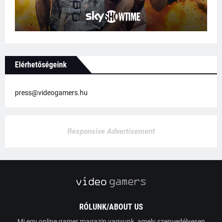
Elérhetőségeink
press@videogamers.hu
Responsive Advertisement
RÓLUNK/ABOUT US
Mi egy online gamer magazin vagyunk, amely szenvedélyesen