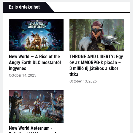
Ez is érdekelhet
New World — A Rise of the
THRONE AND LIBERTY: Egy
Angry Earth DLC mostantól
év az MMORPG-k piacán –
ingyenes
3 millió új játékos a siker
titka
October 14, 2025
October 13, 2025
New World Aeternum -