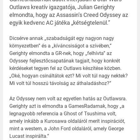
Outlaws kreatív igazgatója, Julian Gerighty
elmondta, hogy az Assassin’s Creed Odyssey az
egyik kedvenc AC játéka „kétségtelenül.”
Dicsérve annak „szabadságát egy nagyon nagy
környezetben” és a „kíváncsiságot a szívében,”
Gerighty elmondta a GR-nek, hogy „felhívta” az
Odyssey fejlesztőcsapatának tagjait, hogy konkrét
kérdéseket tegyen fel az Outlaws készítése közben.
„Oké, hogyan csináltátok ezt? Mi volt túl nagy nektek?
Mi volt túl hosszú távolság az áthaladáshoz?”
Az Odyssey nem volt az egyetlen hatás az Outlawsra.
Gerighty azt is elmondta a GamesRadarnak, hogy „a
legnagyobb referencia a Ghost of Tsushima volt,
amely inkább a Kurosawa oldaláról merít inspirációt,
mint a western, a John Ford oldaláról, amely George
Lucast inspirálta.”