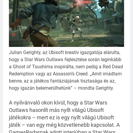
Julian Gerighty, az Ubisoft kreatív igazgatója elárulta,
hogy a Star Wars Outlaws fejlesztése során leginkább
a Ghost of Tsushima inspirálta, nem pedig a Red Dead
Redemption vagy az Assassin’s Creed. „Amit imádtam
benne, az a játékos fantáziájának tisztasága és az,
hogy igazán belemerülhetünk” – mondta Gerighty.
A nyilvánvaló okon kívül, hogy a Star Wars
Outlaws hasonlít más nyílt világú Ubisoft
játékokra – mert ez is egy nyílt világú Ubisoft
játék – van egy még közvetlenebb kapcsolat. A
GamesRadarnak adott interjúban a Star Wars