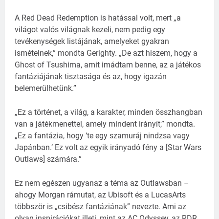
A Red Dead Redemption is hatással volt, mert „a
világot valós világnak kezeli, nem pedig egy
tevékenységek listájának, amelyeket gyakran
ismételnek,” mondta Gerighty. „De azt hiszem, hogy a
Ghost of Tsushima, amit imádtam benne, az a játékos
fantáziájának tisztasága és az, hogy igazán
belemerülhetünk.”
„Ez a történet, a világ, a karakter, minden összhangban
van a játékmenettel, amely mindent irányít,” mondta.
„Ez a fantázia, hogy ‘te egy szamuráj nindzsa vagy
Japánban.’ Ez volt az egyik irányadó fény a [Star Wars
Outlaws] számára.”
Ez nem egészen ugyanaz a téma az Outlawsban –
ahogy Morgan rámutat, az Ubisoft és a LucasArts
többször is „csibész fantáziának” nevezte. Ami az
olyan inspirációkat illeti, mint az AC Odyssey, az RDR