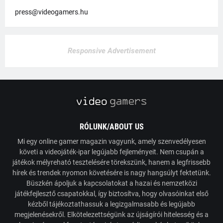
press@videogamers.hu
Responsive Advertisement
RÓLUNK/ABOUT US
Mi egy online gamer magazin vagyunk, amely szenvedélyesen
követi a videojáték-ipar legújabb fejleményeit. Nem csupán a
játékok mélyreható tesztelésére törekszünk, hanem a legfrissebb
hírek és trendek nyomon követésére is nagy hangsúlyt fektetünk.
Büszkén ápoljuk a kapcsolatokat a hazai és nemzetközi
játékfejlesztő csapatokkal, így biztosítva, hogy olvasóinkat első
kézből tájékoztathassuk a legizgalmasabb és legújabb
megjelenésekről. Elkötelezettségünk az újságírói hitelesség és a