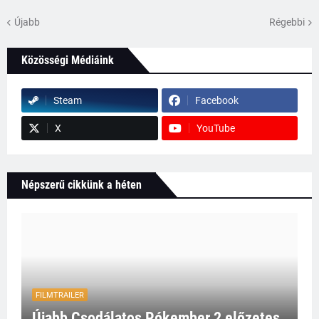
Újabb
Régebbi
Közösségi Médiáink
Steam
Facebook
X
YouTube
Népszerű cikkünk a héten
FILMTRAILER
Újabb Csodálatos Pókember 2 előzetes