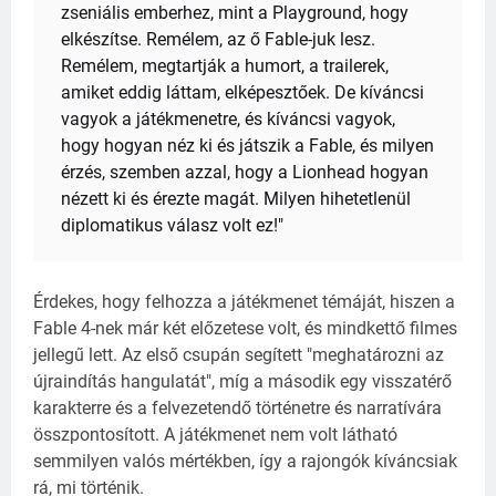
zseniális emberhez, mint a Playground, hogy
elkészítse. Remélem, az ő Fable-juk lesz.
Remélem, megtartják a humort, a trailerek,
amiket eddig láttam, elképesztőek. De kíváncsi
vagyok a játékmenetre, és kíváncsi vagyok,
hogy hogyan néz ki és játszik a Fable, és milyen
érzés, szemben azzal, hogy a Lionhead hogyan
nézett ki és érezte magát. Milyen hihetetlenül
diplomatikus válasz volt ez!"
Érdekes, hogy felhozza a játékmenet témáját, hiszen a
Fable 4-nek már két előzetese volt, és mindkettő filmes
jellegű lett. Az első csupán segített "meghatározni az
újraindítás hangulatát", míg a második egy visszatérő
karakterre és a felvezetendő történetre és narratívára
összpontosított. A játékmenet nem volt látható
semmilyen valós mértékben, így a rajongók kíváncsiak
rá, mi történik.