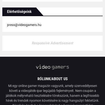
Elérhetőségeink
press@videogamers.hu
Responsive Advertisement
RÓLUNK/ABOUT US
Mi egy online gamer magazin vagyunk, amely szenvedélyesen
követi a videojáték-ipar legújabb fejleményeit. Nem csupán a
játékok mélyreható tesztelésére törekszünk, hanem a legfrissebb
hírek és trendek nyomon követésére is nagy hangsúlyt fektetünk.