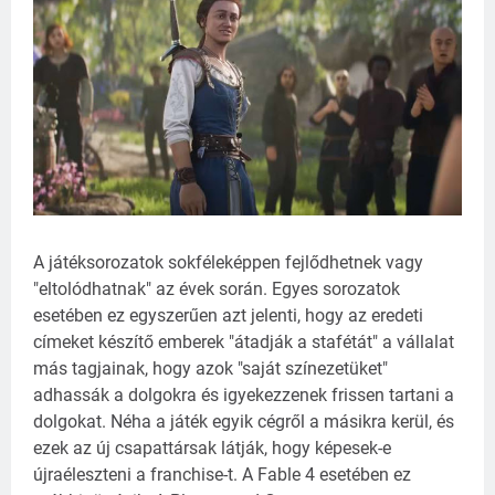
A játéksorozatok sokféleképpen fejlődhetnek vagy
"eltolódhatnak" az évek során. Egyes sorozatok
esetében ez egyszerűen azt jelenti, hogy az eredeti
címeket készítő emberek "átadják a stafétát" a vállalat
más tagjainak, hogy azok "saját színezetüket"
adhassák a dolgokra és igyekezzenek frissen tartani a
dolgokat. Néha a játék egyik cégről a másikra kerül, és
ezek az új csapattársak látják, hogy képesek-e
újraéleszteni a franchise-t. A Fable 4 esetében ez