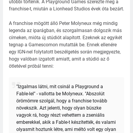
utóbbi történik. A Playground Games szerezte meg a
franchise-t, miután a Lionhead Studios évek óta bezárt.
A franchise mögött álló Peter Molyneux még mindig
legenda az iparágban, és szorgalmasan dolgozik más
címeken, mióta új stúdiót alapított. Ezeknek az egyikét
tegnap a Gamescomon mutatták be. Ennek ellenére
egy IGN-nel folytatott beszélgetés során megjegyezte,
hogy valóban izgatott amiatt, amit a stúdió az ő
ötletével próbál tenni:
"Izgalmas látni, mit csinál a Playground a
Fable-lel" - vallotta be Molyneux. "Abszolút
örömömre szolgál, hogy a franchise tovább
növekszik. Azt jelenti, hogy olyan büszke
vagyok rá, hogy részt vehettem a zseniális
emberekkel, akik a Fable-t készítették, és valami
olyasmit hoztunk létre, ami méltó volt egy olyan