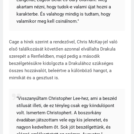
akartam nézni, hogy tudok-e valami újat hozni a
karakterbe. És valahogy mindig is tudtam, hogy
valamikor meg kell csinálnom."
Cage a hírek szerint a rendezővel, Chris McKay-jel való
első találkozását követően azonnal elvállalta Drakula
szerepét a Renfieldben, majd pedig a második
beszélgetésükre kidolgozta a Drakulához szükséges
összes hozzávalót, beleértve a különböző hangot, a
mimikát és a gesztust is.
"Visszanyúltam Christopher Lee-hez, ami a beszéd
stílusát illeti, de ez tényleg csak egy kiindulópont
volt. Ismertem Christophert. A boszorkány
évadában játszottam vele egy kis jelenetet, és
nagyon kedveltem őt. Sok jót beszélgettünk, és