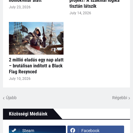
homokvihar alatt
projekt? A szakmai logika
tisztán látszik
July 23, 2026
July 14, 2026
2 millió eladás egy nap alatt
– brutálisan indított a Black
Flag Resynced
July 10, 2026
Újabb
Régebbi
Közösségi Médiáink
Steam
Facebook