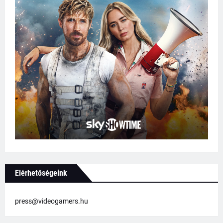
Elérhetőségeink
press@videogamers.hu