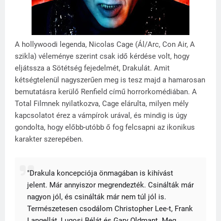
A hollywoodi legenda, Nicolas Cage (Ál/Arc, Con Air, A
szikla) véleménye szerint csak idő kérdése volt, hogy
eljátssza a Sötétség fejedelmét, Drakulát. Amit
kétségtelenül nagyszerűen meg is tesz majd a hamarosan
bemutatásra kerülő Renfield című horrorkomédiában. A
Total Filmnek nyilatkozva, Cage elárulta, milyen mély
kapcsolatot érez a vámpírok urával, és mindig is úgy
gondolta, hogy előbb-utóbb ő fog felcsapni az ikonikus
karakter szerepében.
"Drakula koncepciója önmagában is kihívást
jelent. Már annyiszor megrendezték. Csinálták már
nagyon jól, és csinálták már nem túl jól is.
Természetesen csodálom Christopher Lee-t, Frank
Langellát, Lugosi Bélát és Gary Oldmant. Meg