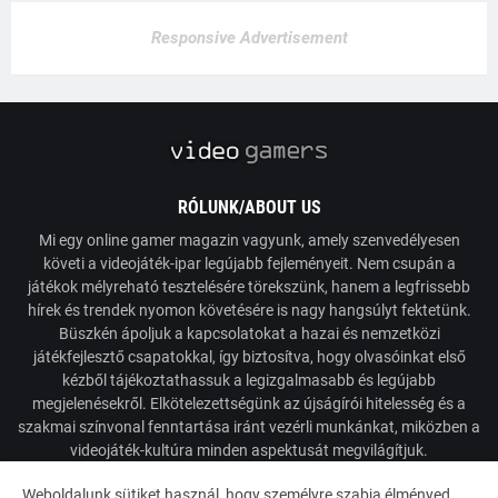
Responsive Advertisement
RÓLUNK/ABOUT US
Mi egy online gamer magazin vagyunk, amely szenvedélyesen
követi a videojáték-ipar legújabb fejleményeit. Nem csupán a
játékok mélyreható tesztelésére törekszünk, hanem a legfrissebb
hírek és trendek nyomon követésére is nagy hangsúlyt fektetünk.
Büszkén ápoljuk a kapcsolatokat a hazai és nemzetközi
játékfejlesztő csapatokkal, így biztosítva, hogy olvasóinkat első
kézből tájékoztathassuk a legizgalmasabb és legújabb
megjelenésekről. Elkötelezettségünk az újságírói hitelesség és a
szakmai színvonal fenntartása iránt vezérli munkánkat, miközben a
videojáték-kultúra minden aspektusát megvilágítjuk.
Weboldalunk sütiket használ, hogy személyre szabja élményed.