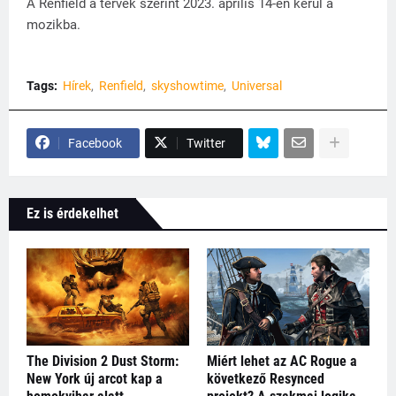
A Renfield a tervek szerint 2023. április 14-én kerül a
mozikba.
Tags:
Hírek
Renfield
skyshowtime
Universal
Facebook
Twitter
Ez is érdekelhet
The Division 2 Dust Storm:
Miért lehet az AC Rogue a
New York új arcot kap a
következő Resynced