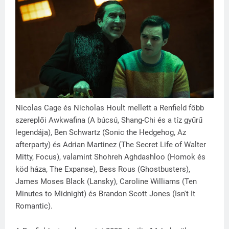
Nicolas Cage és Nicholas Hoult mellett a Renfield főbb
szereplői Awkwafina (A búcsú, Shang-Chi és a tíz gyűrű
legendája), Ben Schwartz (Sonic the Hedgehog, Az
afterparty) és Adrian Martinez (The Secret Life of Walter
Mitty, Focus), valamint Shohreh Aghdashloo (Homok és
köd háza, The Expanse), Bess Rous (Ghostbusters),
James Moses Black (Lansky), Caroline Williams (Ten
Minutes to Midnight) és Brandon Scott Jones (Isn't It
Romantic).