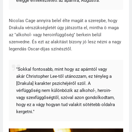
eléggé emlékeztetett az apámra, Augustra."
Nicolas Cage annyira belel élte magát a szerepbe, hogy
Drakula vérszükségletét úgy játszotta el, mintha ö maga
az "alkohol- vagy heroinfüggőség" berkein belül
szenvedne. És ezt az alakitást bizony jó lesz nézni a nagy
legendás Oscar-díjas színésztől.
"Sokkal fontosabb, mint hogy az apámtól vagy
akár Christopher Lee-től utánozzam, ez tényleg a
[Drakula] karakter pszichéjéről szól. A
vérfüggőség nem különbözik az alkohol-, heroin-
vagy szexfüggőségtől, szóval azon gondolkodtam,
hogy ez a vágy hogyan tud valakit sötétebb oldalra
kergetni."