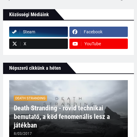
Közösségi Médiáink
Steam
Facebook
X
YouTube
Népszerű cikkünk a héten
DEATH STRANDING
Death Stranding - rövid technikai
bemutató, a köd fenomenális lesz a
játékban
8/03/2017