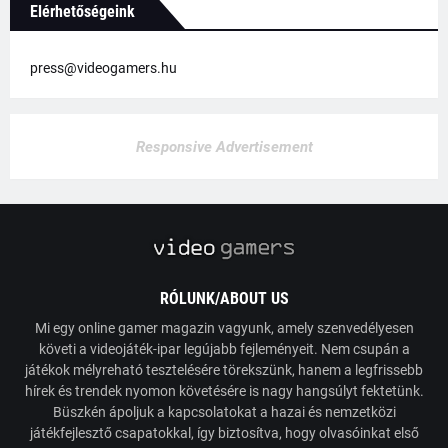
Elérhetőségeink
press@videogamers.hu
Responsive Advertisement
RÓLUNK/ABOUT US
Mi egy online gamer magazin vagyunk, amely szenvedélyesen
követi a videojáték-ipar legújabb fejleményeit. Nem csupán a
játékok mélyreható tesztelésére törekszünk, hanem a legfrissebb
hírek és trendek nyomon követésére is nagy hangsúlyt fektetünk.
Büszkén ápoljuk a kapcsolatokat a hazai és nemzetközi
játékfejlesztő csapatokkal, így biztosítva, hogy olvasóinkat első