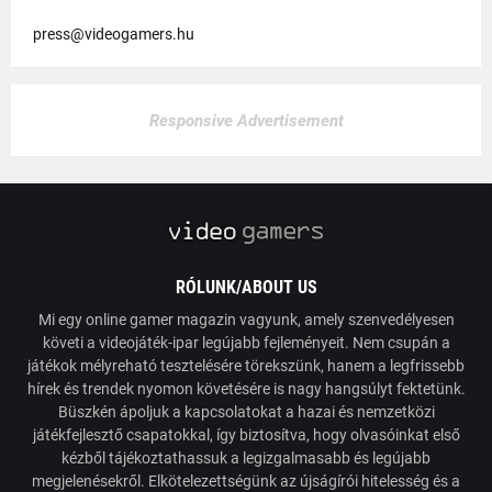
press@videogamers.hu
Responsive Advertisement
RÓLUNK/ABOUT US
Mi egy online gamer magazin vagyunk, amely szenvedélyesen
követi a videojáték-ipar legújabb fejleményeit. Nem csupán a
játékok mélyreható tesztelésére törekszünk, hanem a legfrissebb
hírek és trendek nyomon követésére is nagy hangsúlyt fektetünk.
Büszkén ápoljuk a kapcsolatokat a hazai és nemzetközi
játékfejlesztő csapatokkal, így biztosítva, hogy olvasóinkat első
kézből tájékoztathassuk a legizgalmasabb és legújabb
megjelenésekről. Elkötelezettségünk az újságírói hitelesség és a