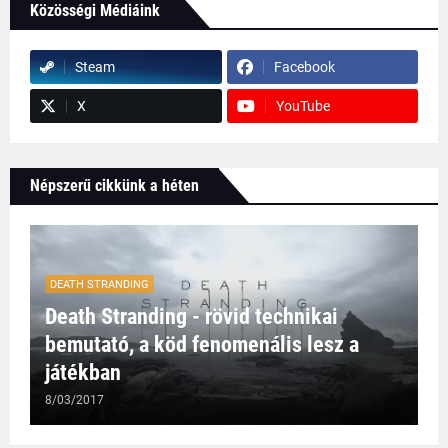
Közösségi Médiáink
Steam
Facebook
X
YouTube
Népszerű cikkünk a héten
DEATH STRANDING
Death Stranding - rövid technikai
bemutató, a köd fenomenális lesz a
játékban
8/03/2017