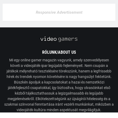
Responsive Advertisement
RÓLUNK/ABOUT US
Mi egy online gamer magazin vagyunk, amely szenvedélyesen
követi a videojáték-ipar legújabb fejleményeit. Nem csupán a
játékok mélyreható tesztelésére törekszünk, hanem a legfrissebb
hírek és trendek nyomon követésére is nagy hangsúlyt fektetünk.
Büszkén ápoljuk a kapcsolatokat a hazai és nemzetközi
játékfejlesztő csapatokkal, így biztosítva, hogy olvasóinkat első
kézből tájékoztathassuk a legizgalmasabb és legújabb
megjelenésekről. Elkötelezettségünk az újságírói hitelesség és a
szakmai színvonal fenntartása iránt vezérli munkánkat, miközben a
videojáték-kultúra minden aspektusát megvilágítjuk.