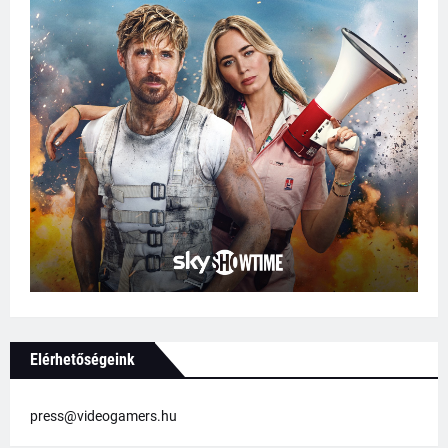
Elérhetőségeink
press@videogamers.hu