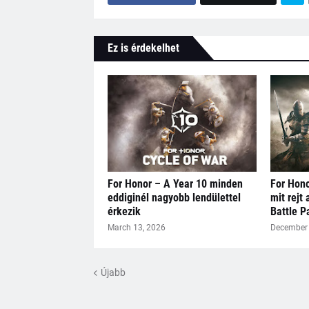
Ez is érdekelhet
For Honor – A Year 10 minden
For Hono
eddiginél nagyobb lendülettel
mit rejt
érkezik
Battle P
March 13, 2026
December 
Újabb