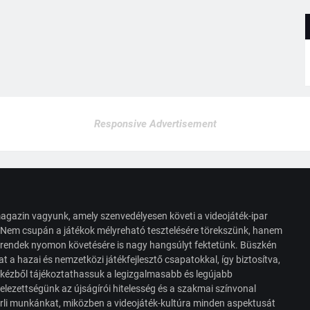
Responsive Advertisement
agazin vagyunk, amely szenvedélyesen követi a videojáték-ipar
. Nem csupán a játékok mélyreható tesztelésére törekszünk, hanem
s trendek nyomon követésére is nagy hangsúlyt fektetünk. Büszkén
t a hazai és nemzetközi játékfejlesztő csapatokkal, így biztosítva,
 kézből tájékoztathassuk a legizgalmasabb és legújabb
elezettségünk az újságírói hitelesség és a szakmai színvonal
érli munkánkat, miközben a videojáték-kultúra minden aspektusát