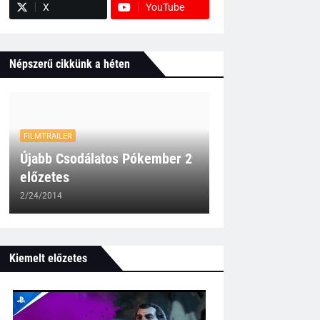
X
YouTube
Népszerű cikkünk a héten
FILMTRAILER
Újabb Csodálatos Pókember 2
előzetes
2/24/2014
Kiemelt előzetes