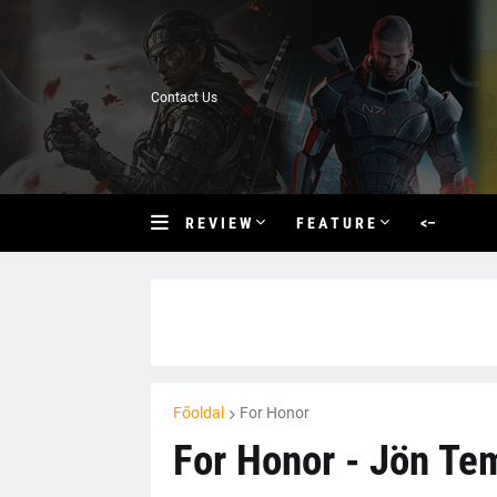
Contact Us
R E V I E W
F E A T U R E
<–
Főoldal
For Honor
For Honor - Jön Te