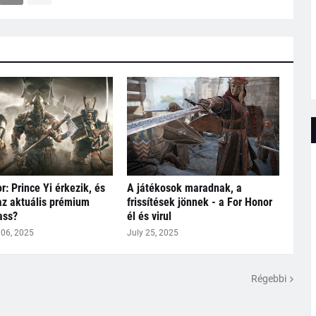
r: Prince Yi érkezik, és
A játékosok maradnak, a
 az aktuális prémium
frissítések jönnek - a For Honor
ass?
él és virul
06, 2025
July 25, 2025
Régebbi