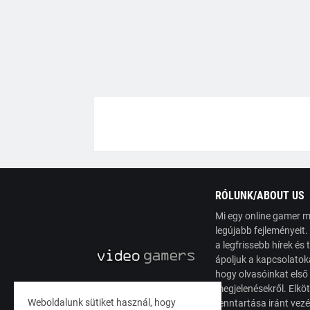
RÓLUNK/ABOUT US
Mi egy online gamer m
legújabb fejleményeit
a legfrissebb hírek é
ápoljuk a kapcsolatoka
hogy olvasóinkat első
megjelenésekről. Elköt
Weboldalunk sütiket használ, hogy
fenntartása iránt vez