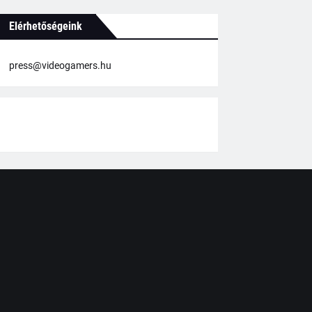
Elérhetőségeink
press@videogamers.hu