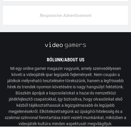
Responsive Advertisement
RÓLUNK/ABOUT US
Mi egy online gamer magazin vagyunk, amely szenvedélyesen
követi a videojáték-ipar legújabb fejleményeit. Nem csupán a
játékok mélyreható tesztelésére törekszünk, hanem a legfrissebb
hírek és trendek nyomon követésére is nagy hangsúlyt fektetünk.
Büszkén ápoljuk a kapcsolatokat a hazai és nemzetközi
játékfejlesztő csapatokkal, így biztosítva, hogy olvasóinkat első
kézből tájékoztathassuk a legizgalmasabb és legújabb
megjelenésekről. Elkötelezettségünk az újságírói hitelesség és a
szakmai színvonal fenntartása iránt vezérli munkánkat, miközben a
videojáték-kultúra minden aspektusát megvilágítjuk.