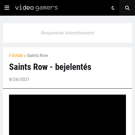
Responsive Advertisement
Főoldal
Saints Row
Saints Row - bejelentés
8/26/2021