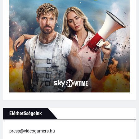
Elérhetőségeink
press@videogamers.hu