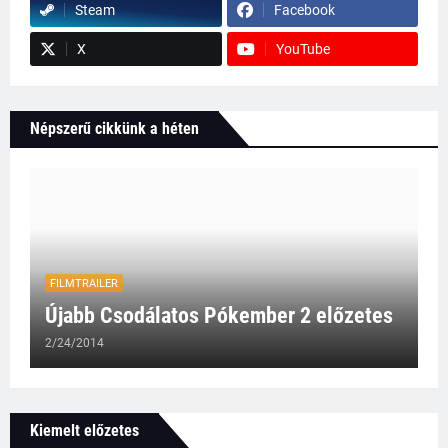
Steam
Facebook
X
YouTube
Népszerű cikkünk a héten
FILMTRAILER
Újabb Csodálatos Pókember 2 előzetes
2/24/2014
Kiemelt előzetes