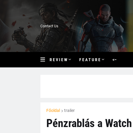
Contact Us
R E V I E W
F E A T U R E
<–
Főoldal
trailer
Pénzrablás a Watch