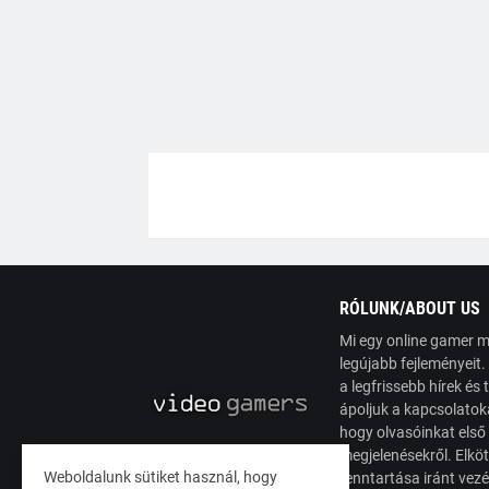
RÓLUNK/ABOUT US
Mi egy online gamer m
legújabb fejleményeit
a legfrissebb hírek é
ápoljuk a kapcsolatoka
hogy olvasóinkat első
megjelenésekről. Elköt
Weboldalunk sütiket használ, hogy
fenntartása iránt vez