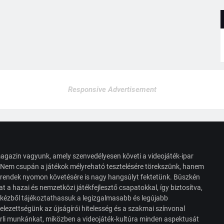
Responsive Advertisement
agazin vagyunk, amely szenvedélyesen követi a videojáték-ipar
. Nem csupán a játékok mélyreható tesztelésére törekszünk, hanem
s trendek nyomon követésére is nagy hangsúlyt fektetünk. Büszkén
t a hazai és nemzetközi játékfejlesztő csapatokkal, így biztosítva,
 kézből tájékoztathassuk a legizgalmasabb és legújabb
elezettségünk az újságírói hitelesség és a szakmai színvonal
érli munkánkat, miközben a videojáték-kultúra minden aspektusát