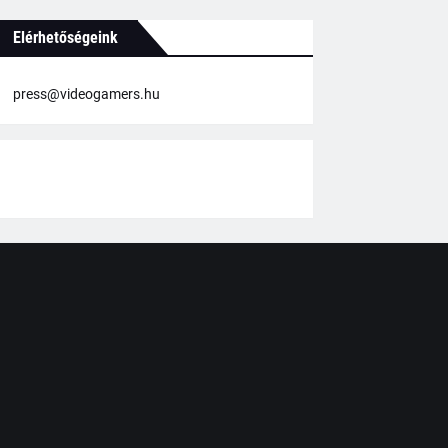
Elérhetőségeink
press@videogamers.hu