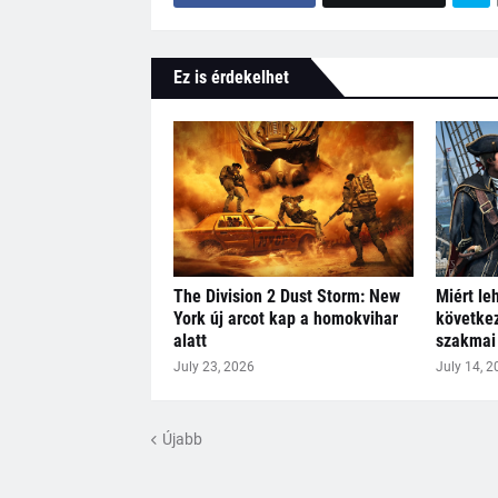
Ez is érdekelhet
The Division 2 Dust Storm: New
Miért le
York új arcot kap a homokvihar
következ
alatt
szakmai 
July 23, 2026
July 14, 2
Újabb