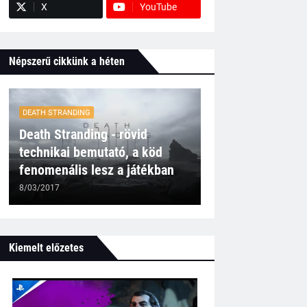
X
YouTube
Népszerű cikkünk a héten
DEATH STRANDING
Death Stranding - rövid
technikai bemutató, a köd
fenomenális lesz a játékban
8/03/2017
Kiemelt előzetes