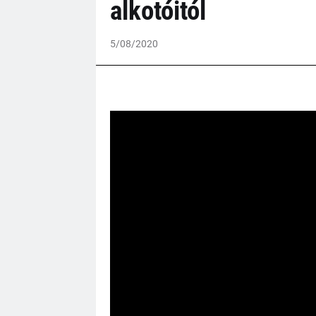
alkotóitól
5/08/2020