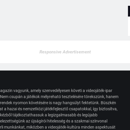
Responsive Advertisement
agazin vagyunk, amely szenvedélyesen követi a videojáték-ipar
. Nem csupán a játékok mélyreható tesztelésére törekszünk, hanem
s trendek nyomon követésére is nagy hangsúlyt fektetünk. Büszkén
t a hazai és nemzetközi játékfejlesztő csapatokkal, így biztosítva,
 kézből tájékoztathassuk a legizgalmasabb és legújabb
elezettségünk az újságírói hitelesség és a szakmai színvonal
érli munkánkat, miközben a videojáték-kultúra minden aspektusát