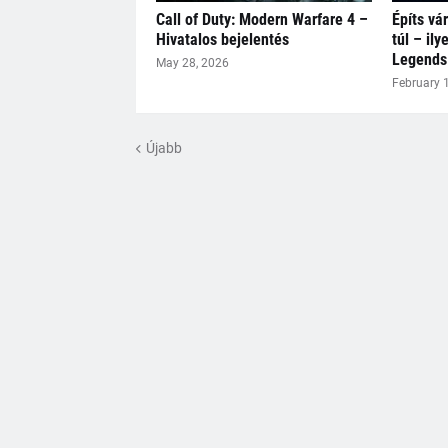
Call of Duty: Modern Warfare 4 –
Építs vár
Hivatalos bejelentés
túl – ily
Legends
May 28, 2026
February 
Újabb