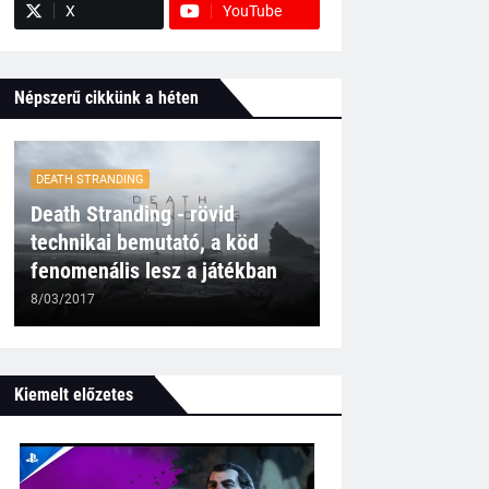
X
YouTube
Népszerű cikkünk a héten
DEATH STRANDING
Death Stranding - rövid
technikai bemutató, a köd
fenomenális lesz a játékban
8/03/2017
Kiemelt előzetes