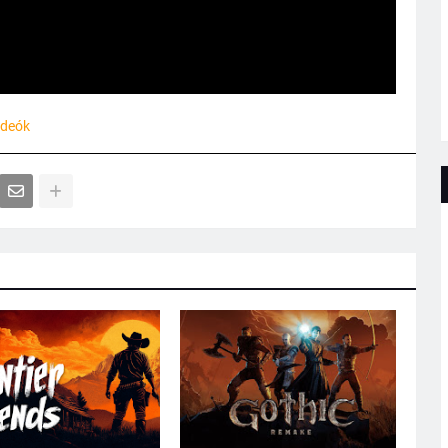
ideók