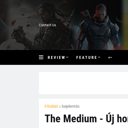
Contact Us
R E V I E W
F E A T U R E
<–
Főoldal
bejelentés
The Medium - Új hor