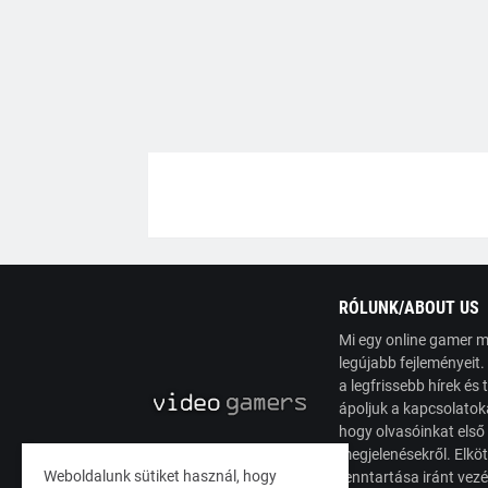
RÓLUNK/ABOUT US
Mi egy online gamer m
legújabb fejleményeit
a legfrissebb hírek é
ápoljuk a kapcsolatoka
hogy olvasóinkat első
megjelenésekről. Elköt
Weboldalunk sütiket használ, hogy
fenntartása iránt vez