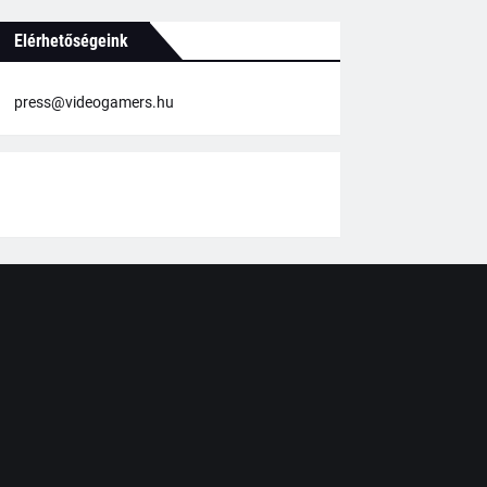
Elérhetőségeink
press@videogamers.hu