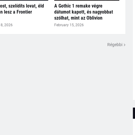
ost, szelídíts lovat, éld
A Gothic 1 remake végre
en lesz a Frontier
dátumot kapott, és nagyobbat
szólhat, mint az Oblivion
18, 2026
February 15, 2026
Régebbi