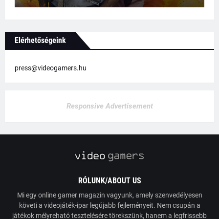
Elérhetőségeink
press@videogamers.hu
Responsive Advertisement
RÓLUNK/ABOUT US
Mi egy online gamer magazin vagyunk, amely szenvedélyesen
követi a videojáték-ipar legújabb fejleményeit. Nem csupán a
játékok mélyreható tesztelésére törekszünk, hanem a legfrissebb