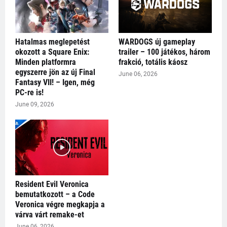
Hatalmas meglepetést
WARDOGS új gameplay
okozott a Square Enix:
trailer – 100 játékos, három
Minden platformra
frakció, totális káosz
egyszerre jön az új Final
June 06, 2026
Fantasy VII! – Igen, még
PC-re is!
June 09, 2026
Resident Evil Veronica
bemutatkozott – a Code
Veronica végre megkapja a
várva várt remake-et
June 06, 2026