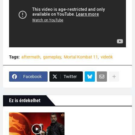
Tags:
aftermath
gameplay
Mortal Kombat 11
videók
Facebook
Twitter
Ez is érdekelhet