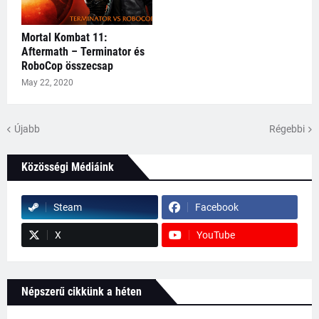
Mortal Kombat 11:
Aftermath – Terminator és
RoboCop összecsap
May 22, 2020
Újabb
Régebbi
Közösségi Médiáink
Steam
Facebook
X
YouTube
Népszerű cikkünk a héten