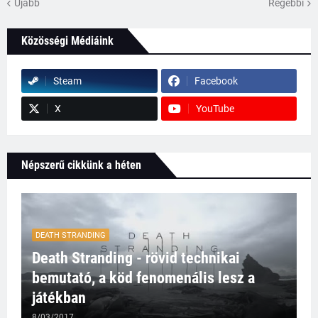
Újabb
Régebbi
Közösségi Médiáink
Steam
Facebook
X
YouTube
Népszerű cikkünk a héten
DEATH STRANDING
Death Stranding - rövid technikai
bemutató, a köd fenomenális lesz a
játékban
8/03/2017