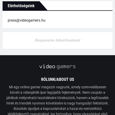
Elérhetőségeink
press@videogamers.hu
Responsive Advertisement
RÓLUNK/ABOUT US
Mi egy online gamer magazin vagyunk, amely szenvedélyesen
követi a videojáték-ipar legújabb fejleményeit. Nem csupán a
játékok mélyreható tesztelésére törekszünk, hanem a legfrissebb
hírek és trendek nyomon követésére is nagy hangsúlyt fektetünk.
Büszkén ápoljuk a kapcsolatokat a hazai és nemzetközi
játékfejlesztő csapatokkal, így biztosítva, hogy olvasóinkat első