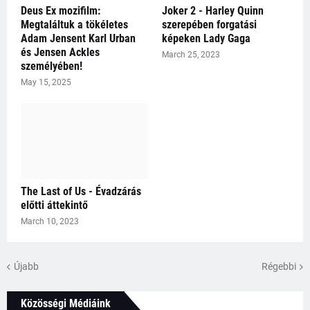
Deus Ex mozifilm:
Joker 2 - Harley Quinn
Megtaláltuk a tökéletes
szerepében forgatási
Adam Jensent Karl Urban
képeken Lady Gaga
és Jensen Ackles
March 25, 2023
személyében!
May 15, 2025
The Last of Us - Évadzárás
előtti áttekintő
March 10, 2023
Újabb
Régebbi
Közösségi Médiáink