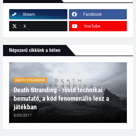
Steam
Facebook
X
YouTube
Népszerű cikkünk a héten
DEATH STRANDING
Death Stranding - rövid technikai
bemutató, a köd fenomenális lesz a
játékban
8/03/2017