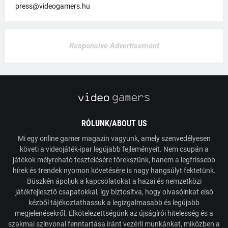
press@videogamers.hu
Responsive Advertisement
RÓLUNK/ABOUT US
Mi egy online gamer magazin vagyunk, amely szenvedélyesen
követi a videojáték-ipar legújabb fejleményeit. Nem csupán a
játékok mélyreható tesztelésére törekszünk, hanem a legfrissebb
hírek és trendek nyomon követésére is nagy hangsúlyt fektetünk.
Büszkén ápoljuk a kapcsolatokat a hazai és nemzetközi
játékfejlesztő csapatokkal, így biztosítva, hogy olvasóinkat első
kézből tájékoztathassuk a legizgalmasabb és legújabb
megjelenésekről. Elkötelezettségünk az újságírói hitelesség és a
szakmai színvonal fenntartása iránt vezérli munkánkat, miközben a