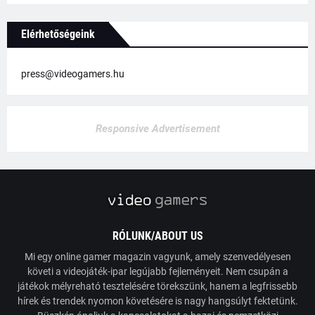
Elérhetőségeink
press@videogamers.hu
Responsive Advertisement
RÓLUNK/ABOUT US
Mi egy online gamer magazin vagyunk, amely szenvedélyesen
követi a videojáték-ipar legújabb fejleményeit. Nem csupán a
játékok mélyreható tesztelésére törekszünk, hanem a legfrissebb
hírek és trendek nyomon követésére is nagy hangsúlyt fektetünk.