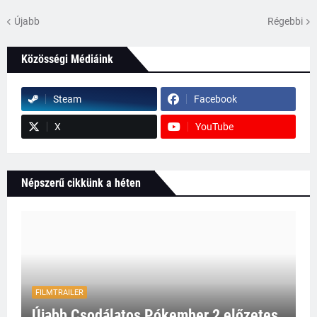
Újabb
Régebbi
Közösségi Médiáink
Steam
Facebook
X
YouTube
Népszerű cikkünk a héten
FILMTRAILER
Újabb Csodálatos Pókember 2 előzetes