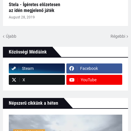
Stela - Ígéretes előzetesen
az idén megjelenő játék
August 28, 2019
Újabb
Régebbi
Közösségi Médiáink
Steam
Facebook
X
YouTube
Népszerű cikkünk a héten