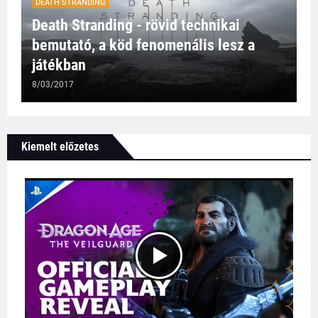
DEATH STRANDING
Death Stranding - rövid technikai
bemutató, a köd fenomenális lesz a
játékban
8/03/2017
Kiemelt előzetes