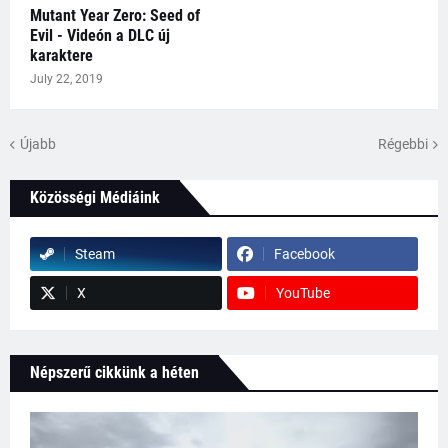
Mutant Year Zero: Seed of
Evil - Videón a DLC új
karaktere
July 22, 2019
Újabb
Régebbi
Közösségi Médiáink
Steam
Facebook
X
YouTube
Népszerű cikkünk a héten