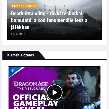
DEATH STRANDING
Death Stranding - rövid technikai
bemutató, a köd fenomenális lesz a
játékban
8/03/2017
Kiemelt előzetes