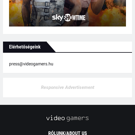
Elérhetőségeink
press@videogamers.hu
Responsive Advertisement
RÓLUNK/ABOUT US