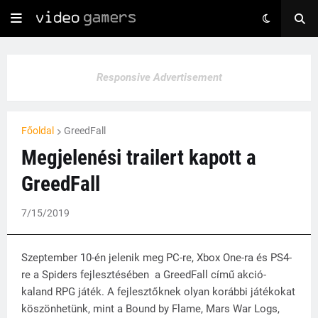
Responsive Advertisement
Főoldal
GreedFall
Megjelenési trailert kapott a
GreedFall
7/15/2019
Szeptember 10-én jelenik meg PC-re, Xbox One-ra és PS4-
re a Spiders fejlesztésében a GreedFall című akció-
kaland RPG játék. A fejlesztőknek olyan korábbi játékokat
köszönhetünk, mint a Bound by Flame, Mars War Logs,