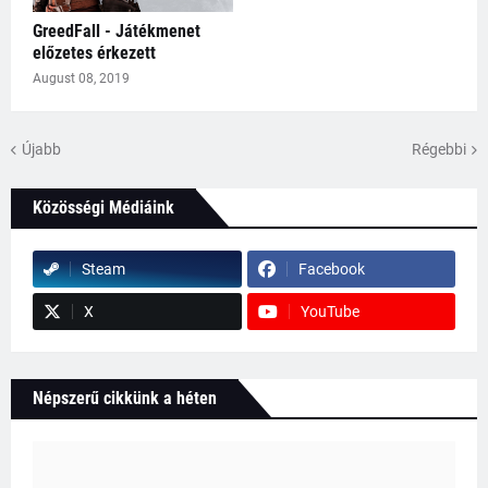
GreedFall - Játékmenet
előzetes érkezett
August 08, 2019
Újabb
Régebbi
Közösségi Médiáink
Steam
Facebook
X
YouTube
Népszerű cikkünk a héten