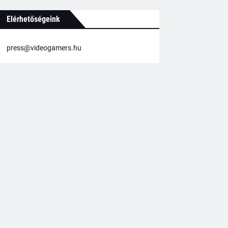
Elérhetőségeink
press@videogamers.hu