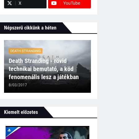
X
YouTube
Népszerű cikkünk a héten
DEATH STRANDING
Death Stranding - rövid
technikai bemutató, a köd
fenomenális lesz a játékban
8/03/2017
Kiemelt előzetes