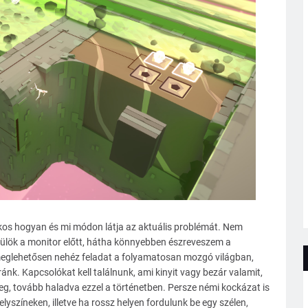
ékos hogyan és mi módon látja az aktuális problémát. Nem
ülök a monitor előtt, hátha könnyebben észreveszem a
 meglehetősen nehéz feladat a folyamatosan mozgó világban,
nk. Kapcsolókat kell találnunk, ami kinyit vagy bezár valamit,
eg, tovább haladva ezzel a történetben. Persze némi kockázat is
yszíneken, illetve ha rossz helyen fordulunk be egy szélen,