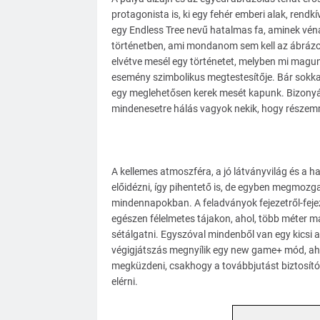
protagonista is, ki egy fehér emberi alak, rendk
egy Endless Tree nevű hatalmas fa, aminek véná
történetben, ami mondanom sem kell az ábrázolá
elvétve mesél egy történetet, melyben mi magunk
esemény szimbolikus megtestesítője. Bár sokkal 
egy meglehetősen kerek mesét kapunk. Bizonyára
mindenesetre hálás vagyok nekik, hogy részemről
A kellemes atmoszféra, a jó látványvilág és a ha
előidézni, így pihentető is, de egyben megmozg
mindennapokban. A feladványok fejezetről-fejez
egészen félelmetes tájakon, ahol, több méter m
sétálgatni. Egyszóval mindenből van egy kicsi 
végigjátszás megnyílik egy new game+ mód, aho
megküzdeni, csakhogy a továbbjutást biztosít
elérni.