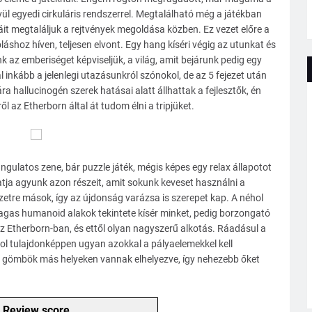
ívül egyedi cirkuláris rendszerrel. Megtalálható még a játékban
it megtaláljuk a rejtvények megoldása közben. Ez vezet előre a
shoz híven, teljesen elvont. Egy hang kíséri végig az utunkat és
 az emberiséget képviseljük, a világ, amit bejárunk pedig egy
inkább a jelenlegi utazásunkról szónokol, de az 5 fejezet után
 hallucinogén szerek hatásai alatt állhattak a fejlesztők, én
 az Etherborn által át tudom élni a tripjüket.
ngulatos zene, bár puzzle játék, mégis képes egy relax állapotot
atja agyunk azon részeit, amit sokunk keveset használni a
etre mások, így az újdonság varázsa is szerepet kap. A néhol
agas humanoid alakok tekintete kísér minket, pedig borzongató
az Etherborn-ban, és ettől olyan nagyszerű alkotás. Ráadásul a
l tulajdonképpen ugyan azokkal a pályaelemekkel kell
ó gömbök más helyeken vannak elhelyezve, így nehezebb őket
Review score