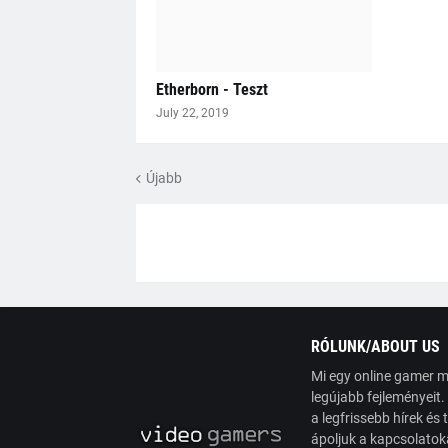
Etherborn - Teszt
July 22, 2019
Újabb
RÓLUNK/ABOUT US
Mi egy online gamer m
legújabb fejleményeit
a legfrissebb hírek é
ápoljuk a kapcsolatoka