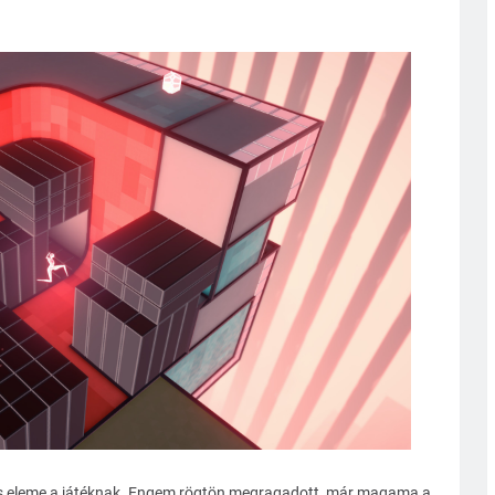
rős eleme a játéknak. Engem rögtön megragadott, már magama a