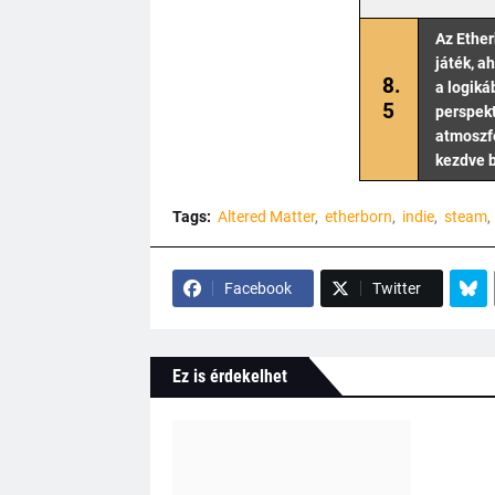
Az Ether
játék, a
8.
a logiká
5
perspekt
atmoszfé
kezdve b
Tags:
Altered Matter
etherborn
indie
steam
Facebook
Twitter
Ez is érdekelhet