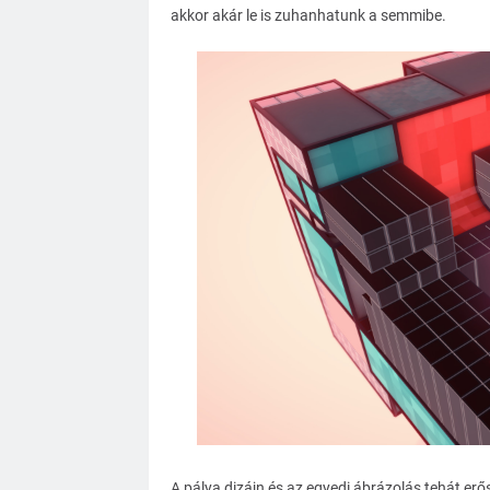
akkor akár le is zuhanhatunk a semmibe.
A pálya dizájn és az egyedi ábrázolás tehát e