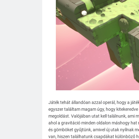
Játék tehát állandóan azzal operál, hogy a ját
egyszer találtam magam úgy, hogy kitekeredve 
megoldást. Valójában utat kell találnunk, ami
ahol a gravitáció minden oldalon máshogy hat rá
és gömböket gyűjtünk, amivel új utak nyílnak m
van, hiszen találhatunk csapdákat különböző hel