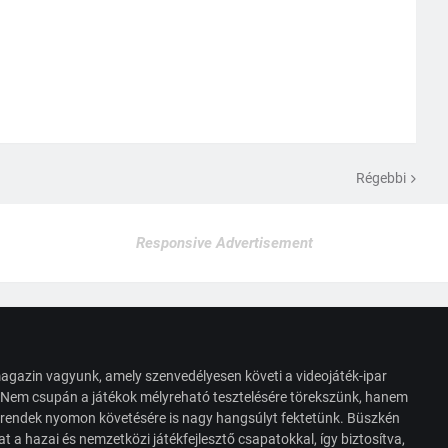
Régebbi
Responsive Advertisement
agazin vagyunk, amely szenvedélyesen követi a videojáték-ipar
. Nem csupán a játékok mélyreható tesztelésére törekszünk, hanem
s trendek nyomon követésére is nagy hangsúlyt fektetünk. Büszkén
t a hazai és nemzetközi játékfejlesztő csapatokkal, így biztosítva,