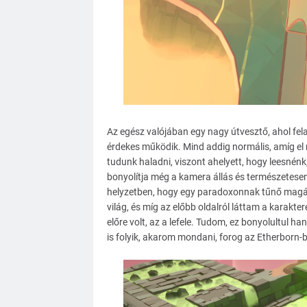
Az egész valójában egy nagy útvesztő, ahol fel
érdekes működik. Mind addig normális, amíg el n
tudunk haladni, viszont ahelyett, hogy leesnénk,
bonyolítja még a kamera állás és természetese
helyzetben, hogy egy paradoxonnak tűnő magába
világ, és míg az előbb oldalról láttam a karakte
előre volt, az a lefele. Tudom, ez bonyolultul han
is folyik, akarom mondani, forog az Etherborn-