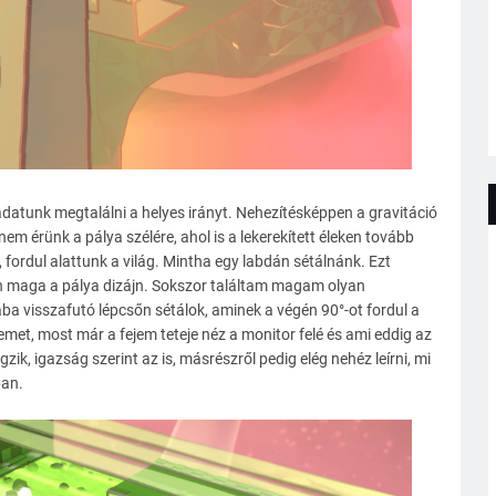
adatunk megtalálni a helyes irányt. Nehezítésképpen a gravitáció
em érünk a pálya szélére, ahol is a lekerekített éleken tovább
 fordul alattunk a világ. Mintha egy labdán sétálnánk. Ezt
n maga a pálya dizájn. Sokszor találtam magam olyan
 visszafutó lépcsőn sétálok, aminek a végén 90°-ot fordul a
remet, most már a fejem teteje néz a monitor felé és ami eddig az
gzik, igazság szerint az is, másrészről pedig elég nehéz leírni, mi
ban.