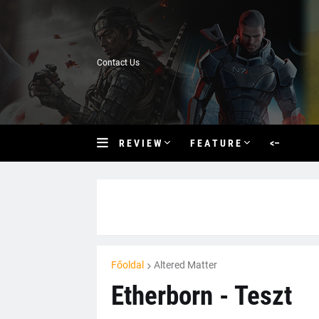
Contact Us
R E V I E W
F E A T U R E
<–
Főoldal
Altered Matter
Etherborn - Teszt