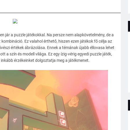
n jár a puzzle játékokkal. Na persze nem alapkövetelmény, de a
t kombináció. Ez valahol érthető, hiszen ezen játékok fő célja az
észi értékek ábrázolása. Ennek a témának újabb éllovasa lehet
a szín és modell világa. Ez egy ízig-vérig egyedi puzzle játék,
l inkább érzékeinket dolgoztatja meg a játékmenet.