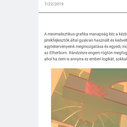
7/22/2019
A minimalisztikus grafika manapság kéz a kézbe
játékfejlesztők által gyakran használt és kedvel
agytekervényeink megmozgatása és egyedi, műv
az Etherborn. Ránézésre engem rögtön megfogott 
ahol ha nem is annyira ez emberi logikát, sokka