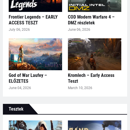
Frontier Legends – EARLY
COD Modern Warfare 4 –
ACCESS TESZT
DMZ részletek
July 06, 2026
June 06, 2026
God of War Laufey –
Kromlech – Early Access
ELŐZETES
Teszt
June 04, 2026
March 10, 2026
Tesztek