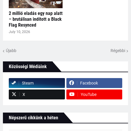
2 millió eladás egy nap alatt
– brutálisan indított a Black
Flag Resynced
July 10, 2026
Újabb
Régebbi
Közösségi Médiáink
Steam
Facebook
X
YouTube
Népszerű cikkünk a héten