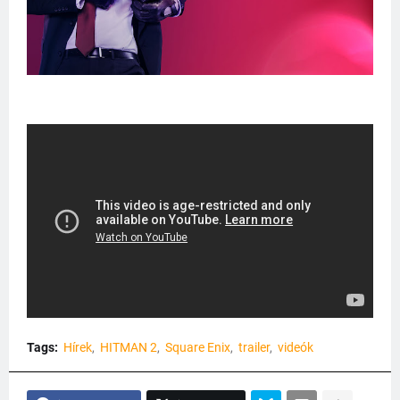
Tags:
Hírek
HITMAN 2
Square Enix
trailer
videók