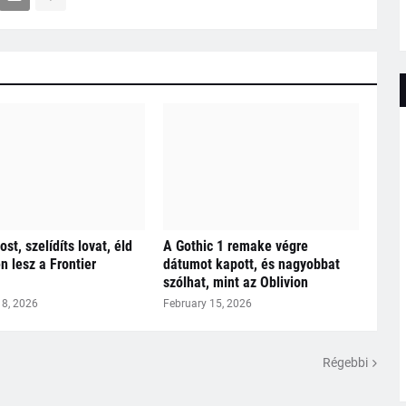
ost, szelídíts lovat, éld
A Gothic 1 remake végre
en lesz a Frontier
dátumot kapott, és nagyobbat
szólhat, mint az Oblivion
18, 2026
February 15, 2026
Régebbi