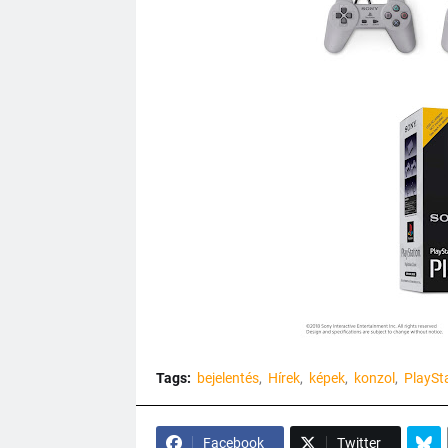
Tags:
bejelentés
Hírek
képek
konzol
PlaySta
Facebook
Twitter