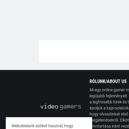
RÓLUNK/ABOUT US
Mi egy online gamer m
legújabb fejleményeit
a legfrissebb hírek é
ápoljuk a kapcsolatoka
hogy olvasóinkat első
megjelenésekről. Elköt
Weboldalunk sütiket használ, hogy
fenntartása iránt vez