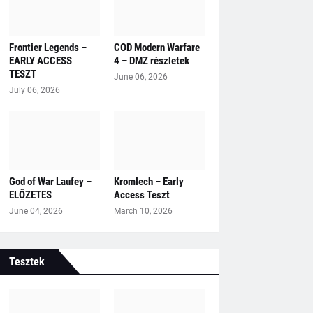
Frontier Legends –
COD Modern Warfare
EARLY ACCESS
4 – DMZ részletek
TESZT
June 06, 2026
July 06, 2026
God of War Laufey –
Kromlech – Early
ELŐZETES
Access Teszt
June 04, 2026
March 10, 2026
Tesztek