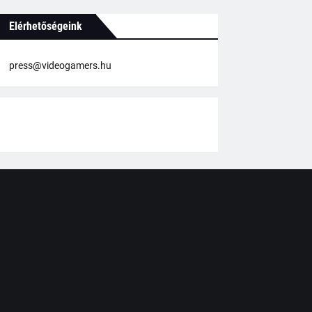
Elérhetőségeink
press@videogamers.hu