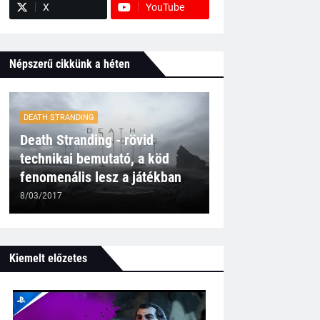
X
YouTube
Népszerű cikkünk a héten
DEATH STRANDING
Death Stranding - rövid
technikai bemutató, a köd
fenomenális lesz a játékban
8/03/2017
Kiemelt előzetes