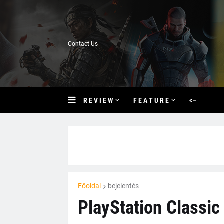
Contact Us
R E V I E W
F E A T U R E
<–
Főoldal
bejelentés
PlayStation Classic