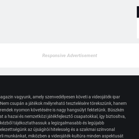
Responsive Advertisement
agazin vagyunk, amely szenvedélyesen követi a videojáték-ipar
. Nem csupán a játékok mélyreható tesztelésére törekszünk, hanem
s trendek nyomon követésére is nagy hangsúlyt fektetünk. Büszkén
t a hazai és nemzetközi játékfejlesztő csapatokkal, így biztosítva,
 kézből tájékoztathassuk a legizgalmasabb és legújabb
elezettségünk az újságírói hitelesség és a szakmai színvonal
érli munkánkat, miközben a videojáték-kultúra minden aspektusát