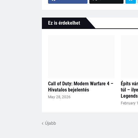
Ez is érdekelhet
Call of Duty: Modern Warfare 4 –
Építs vár
Hivatalos bejelentés
túl – ily
Legends
May 28, 2026
February 
Újabb