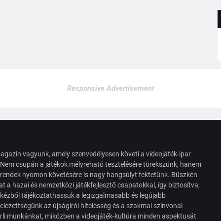
Responsive Advertisement
agazin vagyunk, amely szenvedélyesen követi a videojáték-ipar
. Nem csupán a játékok mélyreható tesztelésére törekszünk, hanem
s trendek nyomon követésére is nagy hangsúlyt fektetünk. Büszkén
t a hazai és nemzetközi játékfejlesztő csapatokkal, így biztosítva,
 kézből tájékoztathassuk a legizgalmasabb és legújabb
elezettségünk az újságírói hitelesség és a szakmai színvonal
érli munkánkat, miközben a videojáték-kultúra minden aspektusát