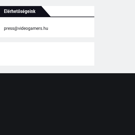
Elérhetőségeink
press@videogamers.hu