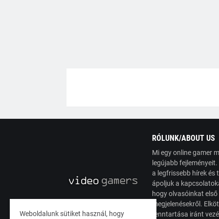
RÓLUNK/ABOUT US
Mi egy online gamer m
legújabb fejleményeit
a legfrissebb hírek é
ápoljuk a kapcsolatoka
hogy olvasóinkat első
megjelenésekről. Elköt
Weboldalunk sütiket használ, hogy
fenntartása iránt vez