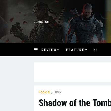
Contact Us
R E V I E W
F E A T U R E
<–
Főoldal
Hírek
Shadow of the Tomb