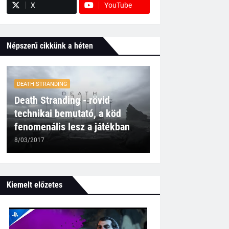
X
YouTube
Népszerű cikkünk a héten
DEATH STRANDING
Death Stranding - rövid
technikai bemutató, a köd
fenomenális lesz a játékban
8/03/2017
Kiemelt előzetes