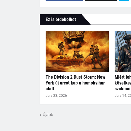
Ez is érdekelhet
The Division 2 Dust Storm: New
Miért le
York új arcot kap a homokvihar
következ
alatt
szakmai 
July 23, 2026
July 14, 2
Újabb