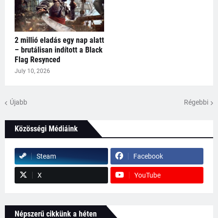
2 millió eladás egy nap alatt
– brutálisan indított a Black
Flag Resynced
July 10, 2026
Újabb
Régebbi
Közösségi Médiáink
Steam
Facebook
X
YouTube
Népszerű cikkünk a héten