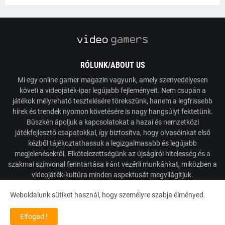
RÓLUNK/ABOUT US
Mi egy online gamer magazin vagyunk, amely szenvedélyesen
követi a videojáték-ipar legújabb fejleményeit. Nem csupán a
játékok mélyreható tesztelésére törekszünk, hanem a legfrissebb
hírek és trendek nyomon követésére is nagy hangsúlyt fektetünk.
Büszkén ápoljuk a kapcsolatokat a hazai és nemzetközi
játékfejlesztő csapatokkal, így biztosítva, hogy olvasóinkat első
kézből tájékoztathassuk a legizgalmasabb és legújabb
megjelenésekről. Elkötelezettségünk az újságírói hitelesség és a
szakmai színvonal fenntartása iránt vezérli munkánkat, miközben a
videojáték-kultúra minden aspektusát megvilágítjuk.
Weboldalunk sütiket használ, hogy személyre szabja élményed.
Powered by VideoGamers
Elfogad !