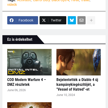
Tags:
Activison
Call of Duty: Black Ops 4
Hírek
trailer
videók
Facebook
Twitter
Ez is érdekelhet
COD Modern Warfare 4 –
Bejelentették a Diablo 4 új
DMZ részletek
kampánykiegészítőjét, a
"Vessel of Hatred"-et
June 06, 2026
June 10, 2024