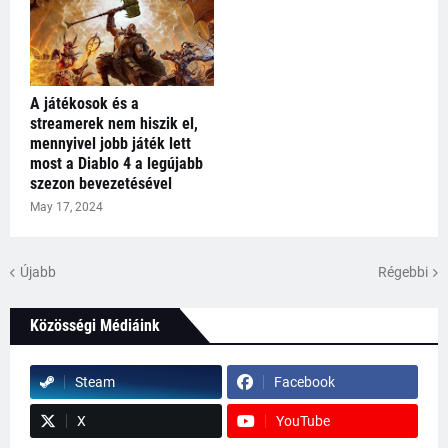
A játékosok és a
streamerek nem hiszik el,
mennyivel jobb játék lett
most a Diablo 4 a legújabb
szezon bevezetésével
May 17, 2024
Újabb
Régebbi
Közösségi Médiáink
Steam
Facebook
X
YouTube