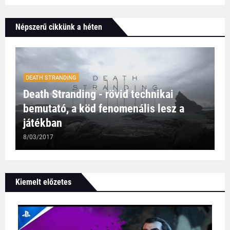
Népszerű cikkünk a héten
DEATH STRANDING
Death Stranding - rövid technikai
bemutató, a köd fenomenális lesz a
játékban
8/03/2017
Kiemelt előzetes