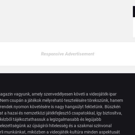
Responsive Advertisement
agazin vagyunk, amely szenvedélyesen követi a videojáték-ipar
. Nem csupán a játékok mélyreható tesztelésére törekszünk, hanem
s trendek nyomon követésére is nagy hangsúlyt fektetünk. Büszkén
t a hazai és nemzetközi játékfejlesztő csapatokkal, így biztosítva,
 kézből tájékoztathassuk a legizgalmasabb és legújabb
elezettségünk az újságírói hitelesség és a szakmai színvonal
érli munkánkat, miközben a videojáték-kultúra minden aspektusát