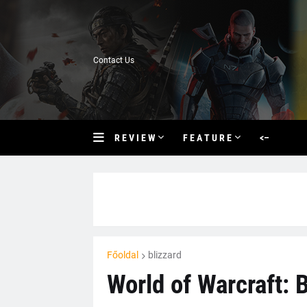
Contact Us
R E V I E W
F E A T U R E
<–
Főoldal
blizzard
World of Warcraft: B