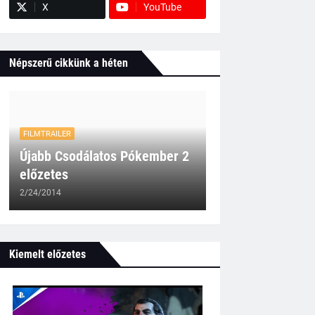
X
YouTube
Népszerű cikkünk a héten
FILMTRAILER
Újabb Csodálatos Pókember 2
előzetes
2/24/2014
Kiemelt előzetes