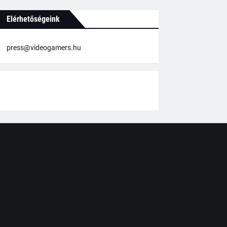
Elérhetőségeink
press@videogamers.hu