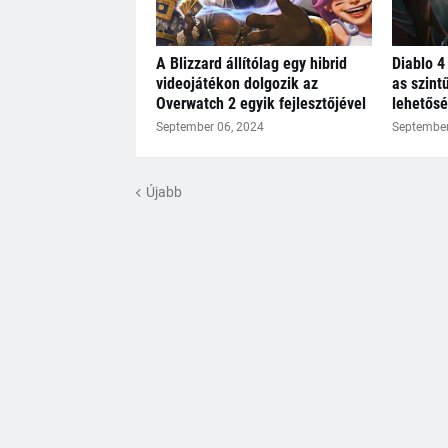
A Blizzard állítólag egy hibrid
Diablo 4
videojátékon dolgozik az
as szint
Overwatch 2 egyik fejlesztőjével
lehetősé
September 06, 2024
September
Újabb