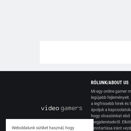
RÓLUNK/ABOUT US
Mi egy online gamer m
legújabb fejleményeit
a legfrissebb hírek é
ápoljuk a kapcsolatoka
hogy olvasóinkat első
megjelenésekről. Elköt
Weboldalunk sütiket használ, hogy
fenntartása iránt vez