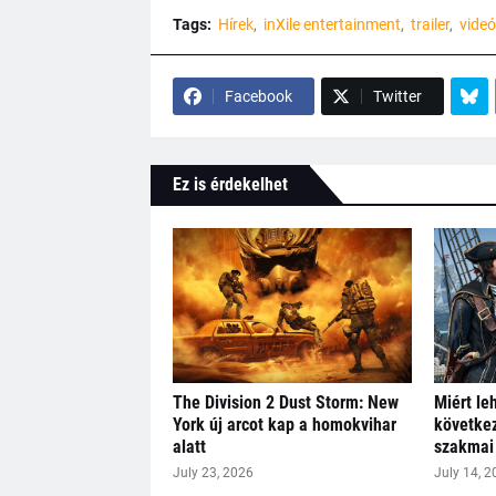
Tags:
Hírek
inXile entertainment
trailer
videó
Facebook
Twitter
Ez is érdekelhet
The Division 2 Dust Storm: New
Miért le
York új arcot kap a homokvihar
következ
alatt
szakmai 
July 23, 2026
July 14, 2