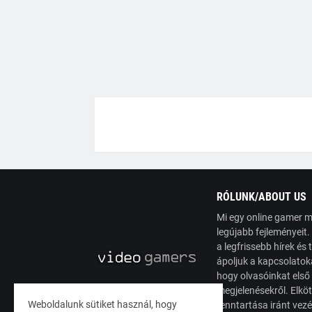
RÓLUNK/ABOUT US
Mi egy online gamer m
legújabb fejleményeit
a legfrissebb hírek é
ápoljuk a kapcsolatoka
hogy olvasóinkat első
megjelenésekről. Elköt
Weboldalunk sütiket használ, hogy
fenntartása iránt vez