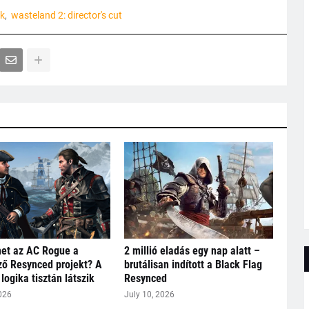
k
wasteland 2: director's cut
het az AC Rogue a
2 millió eladás egy nap alatt –
ő Resynced projekt? A
brutálisan indított a Black Flag
logika tisztán látszik
Resynced
026
July 10, 2026