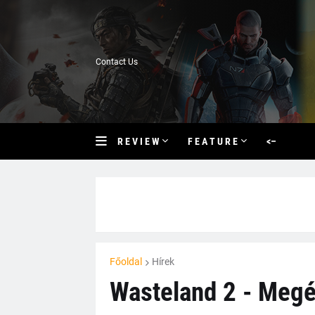
Contact Us
R E V I E W
F E A T U R E
<–
Főoldal
Hírek
Wasteland 2 - Megér