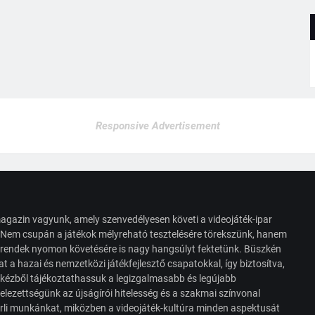
Responsive Advertisement
agazin vagyunk, amely szenvedélyesen követi a videojáték-ipar
. Nem csupán a játékok mélyreható tesztelésére törekszünk, hanem
s trendek nyomon követésére is nagy hangsúlyt fektetünk. Büszkén
t a hazai és nemzetközi játékfejlesztő csapatokkal, így biztosítva,
 kézből tájékoztathassuk a legizgalmasabb és legújabb
elezettségünk az újságírói hitelesség és a szakmai színvonal
érli munkánkat, miközben a videojáték-kultúra minden aspektusát