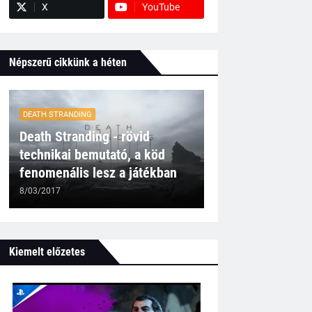
X
YouTube
Népszerű cikkünk a héten
DEATH STRANDING
Death Stranding - rövid
technikai bemutató, a köd
fenomenális lesz a játékban
8/03/2017
Kiemelt előzetes