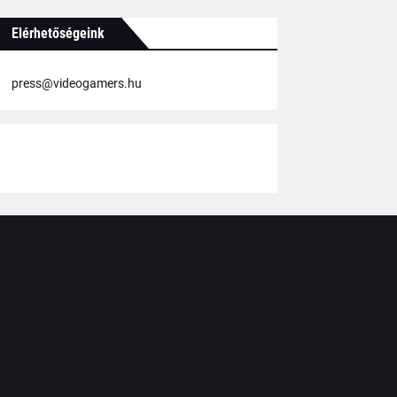
Elérhetőségeink
press@videogamers.hu