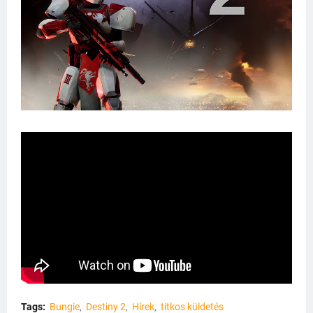
Tags:
Bungie
Destiny 2
Hírek
titkos küldetés