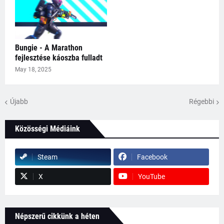
Bungie - A Marathon
fejlesztése káoszba fulladt
May 18, 2025
Újabb
Régebbi
Közösségi Médiáink
Steam
Facebook
X
YouTube
Népszerű cikkünk a héten