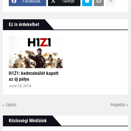
Facebook
Twitter
Ez is érdekelhet
H1Z1: kedvcsinálót kapott
az új pálya
June 28, 2018
Újabb
Régebbi
Közösségi Médiáink