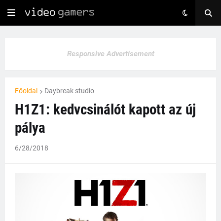
Responsive Advertisement
Főoldal
Daybreak studio
H1Z1: kedvcsinálót kapott az új
pálya
6/28/2018