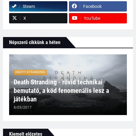
Steam
Facebook
X
YouTube
Népszerű cikkünk a héten
DEATH STRANDING
Death Stranding - rövid technikai
bemutató, a köd fenomenális lesz a
játékban
8/03/2017
Kiemelt előzetes