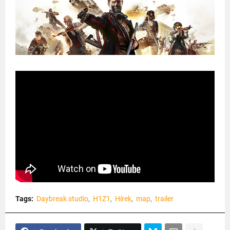
Tags:
Daybreak studio
H1Z1
Hírek
map
trailer