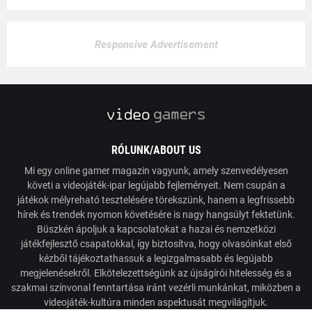
Responsive Advertisement
RÓLUNK/ABOUT US
Mi egy online gamer magazin vagyunk, amely szenvedélyesen
követi a videojáték-ipar legújabb fejleményeit. Nem csupán a
játékok mélyreható tesztelésére törekszünk, hanem a legfrissebb
hírek és trendek nyomon követésére is nagy hangsúlyt fektetünk.
Büszkén ápoljuk a kapcsolatokat a hazai és nemzetközi
játékfejlesztő csapatokkal, így biztosítva, hogy olvasóinkat első
kézből tájékoztathassuk a legizgalmasabb és legújabb
megjelenésekről. Elkötelezettségünk az újságírói hitelesség és a
szakmai színvonal fenntartása iránt vezérli munkánkat, miközben a
videojáték-kultúra minden aspektusát megvilágítjuk.