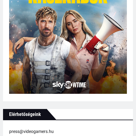
Elérhetőségeink
press@videogamers.hu